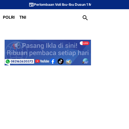
Perlombaan Voli Ibu-Ibu Dusun 1 Meriahkan Peringatan HUT ke-81 Republ
POLRI
TNI