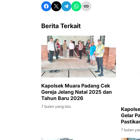
Berita Terkait
Kapolsek Muara Padang Cek
Gereja Jelang Natal 2025 dan
Tahun Baru 2026
7 bulan yang lalu
Kapols
Gelar P
Pastika
Aman d
7 bulan ya