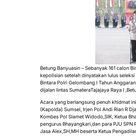
Betung Banyuasin – Sebanyak 161 calon Bi
kepolisian setelah dinyatakan lulus sele
Bintara Polri Gelombang I Tahun Anggaran
dijalan lintas SumateraTajajaya Raya I ,Be
Acara yang berlangsung penuh khidmat ini
(Kapolda) Sumsel, Irjen Pol Andi Rian R D
Kombes Pol Slamet Widodo,SIK, Ketua Bh
pengurus Bhayangkari,dan para PJU SPN Po
Jasa Alex,SH,MH beserta Ketua Pengadilan 