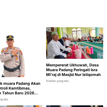
Mempererat Ukhuwah, Desa
Muara Padang Peringati Isra
Mi'raj di Masjid Nur Istiqomah
6 bulan yang lalu
ek muara Padang Akan
atroli Kamtibmas,
n Tahun Baru 2026
an Kondusif
ng lalu