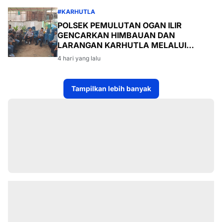
#KARHUTLA
POLSEK PEMULUTAN OGAN ILIR
GENCARKAN HIMBAUAN DAN
LARANGAN KARHUTLA MELALUI
PROGRAM TSKD (TOURING SAMBANG
4 hari yang lalu
KE DESA-DESA
Tampilkan lebih banyak