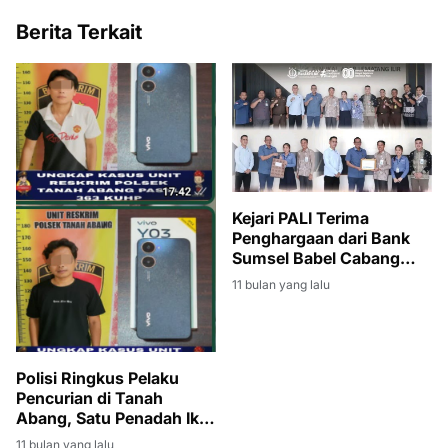
Berita Terkait
Kejari PALI Terima
Penghargaan dari Bank
Sumsel Babel Cabang
Pendopo atas
11 bulan yang lalu
Keberhasilan Penagihan
Kredit Macet
Polisi Ringkus Pelaku
Pencurian di Tanah
Abang, Satu Penadah Ikut
Diamankan
11 bulan yang lalu