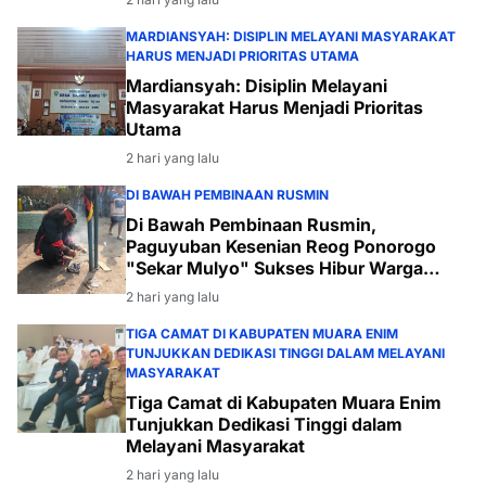
MARDIANSYAH: DISIPLIN MELAYANI MASYARAKAT
HARUS MENJADI PRIORITAS UTAMA
Mardiansyah: Disiplin Melayani
Masyarakat Harus Menjadi Prioritas
Utama
2 hari yang lalu
DI BAWAH PEMBINAAN RUSMIN
Di Bawah Pembinaan Rusmin,
Paguyuban Kesenian Reog Ponorogo
"Sekar Mulyo" Sukses Hibur Warga
Desa Payabakal
2 hari yang lalu
TIGA CAMAT DI KABUPATEN MUARA ENIM
TUNJUKKAN DEDIKASI TINGGI DALAM MELAYANI
MASYARAKAT
Tiga Camat di Kabupaten Muara Enim
Tunjukkan Dedikasi Tinggi dalam
Melayani Masyarakat
2 hari yang lalu