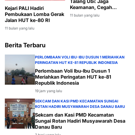
Talang Ubi: Jaga
Keamanan, Cegah
Kejari PALI Hadiri
Tawuran dan Tindak
Pembukaan Lomba Gerak
11 bulan yang lalu
Kriminal
Jalan HUT ke-80 RI
11 bulan yang lalu
Berita Terbaru
PERLOMBAAN VOLI IBU-IBU DUSUN 1 MERIAHKAN
PERINGATAN HUT KE-81 REPUBLIK INDONESIA
Perlombaan Voli Ibu-Ibu Dusun 1
Meriahkan Peringatan HUT ke-81
Republik Indonesia
19 jam yang lalu
SEKCAM DAN KASI PMD KECAMATAN SUNGAI
ROTAN HADIRI MUSYAWARAH DESA DANAU BARU
Sekcam dan Kasi PMD Kecamatan
Sungai Rotan Hadiri Musyawarah Desa
Danau Baru
2 hari yang lalu