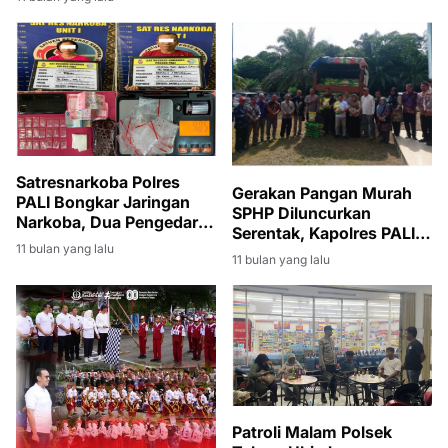
Satresnarkoba Polres
Gerakan Pangan Murah
PALI Bongkar Jaringan
SPHP Diluncurkan
Narkoba, Dua Pengedar
Serentak, Kapolres PALI:
Dibekuk dengan 21 Paket
11 bulan yang lalu
Langkah Strategis
11 bulan yang lalu
Sabu
Stabilkan Harga dan
Ketersediaan Beras
Patroli Malam Polsek