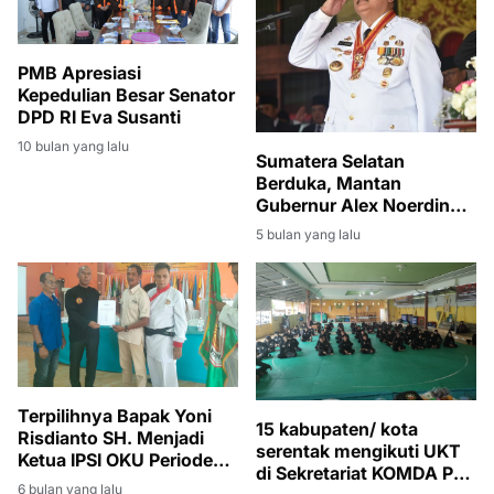
PMB Apresiasi
Kepedulian Besar Senator
DPD RI Eva Susanti
10 bulan yang lalu
Sumatera Selatan
Berduka, Mantan
Gubernur Alex Noerdin
Meninggal Dunia
5 bulan yang lalu
Terpilihnya Bapak Yoni
15 kabupaten/ kota
Risdianto SH. Menjadi
serentak mengikuti UKT
Ketua IPSI OKU Periode
di Sekretariat KOMDA PPS
2026 - 2030
6 bulan yang lalu