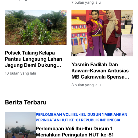
Sumsel
7 bulan yang lalu
Polsek Talang Kelapa
Pantau Langsung Lahan
Yasmin Fadilah Dan
Jagung Demi Dukung
Kawan-Kawan Antusias
Ketahanan Pangan
10 bulan yang lalu
MB Cakrawala Spensa
Pertahankan Juara di
8 bulan yang lalu
Piala Menpora
Berita Terbaru
PERLOMBAAN VOLI IBU-IBU DUSUN 1 MERIAHKAN
PERINGATAN HUT KE-81 REPUBLIK INDONESIA
Perlombaan Voli Ibu-Ibu Dusun 1
Meriahkan Peringatan HUT ke-81