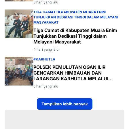
Desa Payabakal
3 hari yang lalu
TIGA CAMAT DI KABUPATEN MUARA ENIM
TUNJUKKAN DEDIKASI TINGGI DALAM MELAYANI
MASYARAKAT
Tiga Camat di Kabupaten Muara Enim
Tunjukkan Dedikasi Tinggi dalam
Melayani Masyarakat
4 hari yang lalu
#KARHUTLA
POLSEK PEMULUTAN OGAN ILIR
GENCARKAN HIMBAUAN DAN
LARANGAN KARHUTLA MELALUI
PROGRAM TSKD (TOURING SAMBANG
5 hari yang lalu
KE DESA-DESA
Tampilkan lebih banyak