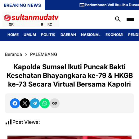
BREAKING NEWS
Perlombaan Voli Ibu-Ibu Dusun 1 Mer
HOME
UMUM
POLITIK
DAERAH
NASIONAL
EKONOMI
PEND
Beranda
PALEMBANG
Kapolda Sumsel Ikuti Puncak Bakti
Kesehatan Bhayangkara ke-79 & HKGB
ke-73 Secara Virtual Bersama Kapolri
Post Views: