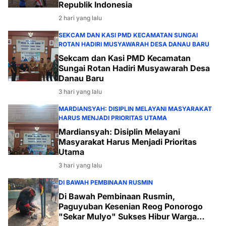
Republik Indonesia
2 hari yang lalu
SEKCAM DAN KASI PMD KECAMATAN SUNGAI
ROTAN HADIRI MUSYAWARAH DESA DANAU BARU
Sekcam dan Kasi PMD Kecamatan
Sungai Rotan Hadiri Musyawarah Desa
Danau Baru
3 hari yang lalu
MARDIANSYAH: DISIPLIN MELAYANI MASYARAKAT
HARUS MENJADI PRIORITAS UTAMA
Mardiansyah: Disiplin Melayani
Masyarakat Harus Menjadi Prioritas
Utama
3 hari yang lalu
DI BAWAH PEMBINAAN RUSMIN
Di Bawah Pembinaan Rusmin,
Paguyuban Kesenian Reog Ponorogo
"Sekar Mulyo" Sukses Hibur Warga