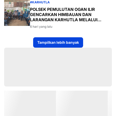
#KARHUTLA
POLSEK PEMULUTAN OGAN ILIR
GENCARKAN HIMBAUAN DAN
LARANGAN KARHUTLA MELALUI
PROGRAM TSKD (TOURING SAMBANG
6 hari yang lalu
KE DESA-DESA
Tampilkan lebih banyak