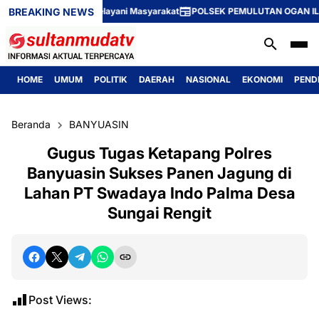
BREAKING NEWS
si Tinggi dalam Melayani Masyarakat
POLSEK PEMULUTAN OGAN ILIR G
HOME
UMUM
POLITIK
DAERAH
NASIONAL
EKONOMI
PEND
Beranda
BANYUASIN
Gugus Tugas Ketapang Polres
Banyuasin Sukses Panen Jagung di
Lahan PT Swadaya Indo Palma Desa
Sungai Rengit
Post Views: