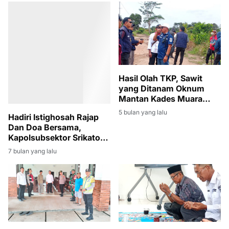
Hasil Olah TKP, Sawit
yang Ditanam Oknum
Mantan Kades Muara
Padang Dicabut
5 bulan yang lalu
Hadiri Istighosah Rajap
Dan Doa Bersama,
Kapolsubsektor Srikaton
Ajak Warga Bijak Dalam
7 bulan yang lalu
Bermedsos