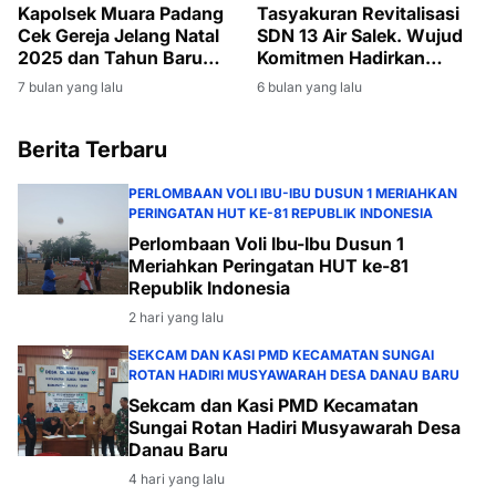
Kapolsek Muara Padang
Tasyakuran Revitalisasi
Cek Gereja Jelang Natal
SDN 13 Air Salek. Wujud
2025 dan Tahun Baru
Komitmen Hadirkan
2026
Sekolah Aman dan Layak
7 bulan yang lalu
6 bulan yang lalu
Berita Terbaru
PERLOMBAAN VOLI IBU-IBU DUSUN 1 MERIAHKAN
PERINGATAN HUT KE-81 REPUBLIK INDONESIA
Perlombaan Voli Ibu-Ibu Dusun 1
Meriahkan Peringatan HUT ke-81
Republik Indonesia
2 hari yang lalu
SEKCAM DAN KASI PMD KECAMATAN SUNGAI
ROTAN HADIRI MUSYAWARAH DESA DANAU BARU
Sekcam dan Kasi PMD Kecamatan
Sungai Rotan Hadiri Musyawarah Desa
Danau Baru
4 hari yang lalu