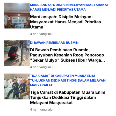
MARDIANSYAH: DISIPLIN MELAYANI MASYARAKAT
HARUS MENJADI PRIORITAS UTAMA
Mardiansyah: Disiplin Melayani
Masyarakat Harus Menjadi Prioritas
Utama
4 hari yang lalu
DI BAWAH PEMBINAAN RUSMIN
Di Bawah Pembinaan Rusmin,
Paguyuban Kesenian Reog Ponorogo
"Sekar Mulyo" Sukses Hibur Warga
Desa Payabakal
4 hari yang lalu
TIGA CAMAT DI KABUPATEN MUARA ENIM
TUNJUKKAN DEDIKASI TINGGI DALAM MELAYANI
MASYARAKAT
Tiga Camat di Kabupaten Muara Enim
Tunjukkan Dedikasi Tinggi dalam
Melayani Masyarakat
4 hari yang lalu