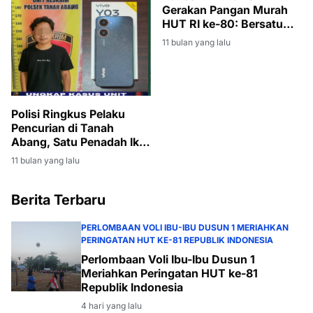
Gerakan Pangan Murah
HUT RI ke-80: Bersatu
Berdaulat, Rakyat
11 bulan yang lalu
Sejahtera, Indonesia
Maju, 2 Ton Beras Ludes
Terjual
Polisi Ringkus Pelaku
Pencurian di Tanah
Abang, Satu Penadah Ikut
Diamankan
11 bulan yang lalu
Berita Terbaru
PERLOMBAAN VOLI IBU-IBU DUSUN 1 MERIAHKAN
PERINGATAN HUT KE-81 REPUBLIK INDONESIA
Perlombaan Voli Ibu-Ibu Dusun 1
Meriahkan Peringatan HUT ke-81
Republik Indonesia
4 hari yang lalu