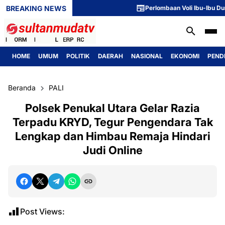
BREAKING NEWS
Perlombaan Voli Ibu-Ibu Dusun 1 
HOME
UMUM
POLITIK
DAERAH
NASIONAL
EKONOMI
PEND
Beranda
PALI
Polsek Penukal Utara Gelar Razia
Terpadu KRYD, Tegur Pengendara Tak
Lengkap dan Himbau Remaja Hindari
Judi Online
Post Views: