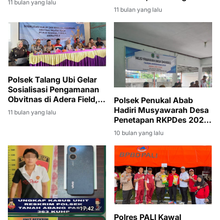
11 bulan yang lalu
Dibekuk dengan 21 Paket
11 bulan yang lalu
Sabu
Polsek Talang Ubi Gelar
Sosialisasi Pengamanan
Obvitnas di Adera Field,
Polsek Penukal Abab
Tekankan Kolaborasi
Hadiri Musyawarah Desa
11 bulan yang lalu
Multi Pihak
Penetapan RKPDes 2026
di Desa Air Itam
10 bulan yang lalu
Polres PALI Kawal