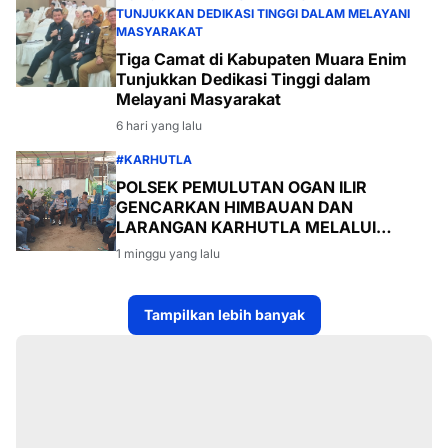
TUNJUKKAN DEDIKASI TINGGI DALAM MELAYANI
MASYARAKAT
Tiga Camat di Kabupaten Muara Enim
Tunjukkan Dedikasi Tinggi dalam
Melayani Masyarakat
6 hari yang lalu
#KARHUTLA
POLSEK PEMULUTAN OGAN ILIR
GENCARKAN HIMBAUAN DAN
LARANGAN KARHUTLA MELALUI
PROGRAM TSKD (TOURING SAMBANG
1 minggu yang lalu
KE DESA-DESA
Tampilkan lebih banyak