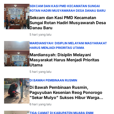
SEKCAM DAN KASI PMD KECAMATAN SUNGAI
ROTAN HADIRI MUSYAWARAH DESA DANAU BARU
Sekcam dan Kasi PMD Kecamatan
Sungai Rotan Hadiri Musyawarah Desa
Danau Baru
5 hari yang lalu
MARDIANSYAH: DISIPLIN MELAYANI MASYARAKAT
HARUS MENJADI PRIORITAS UTAMA
Mardiansyah: Disiplin Melayani
Masyarakat Harus Menjadi Prioritas
Utama
5 hari yang lalu
DI BAWAH PEMBINAAN RUSMIN
Di Bawah Pembinaan Rusmin,
Paguyuban Kesenian Reog Ponorogo
"Sekar Mulyo" Sukses Hibur Warga
Desa Payabakal
6 hari yang lalu
TIGA CAMAT DI KABUPATEN MUARA ENIM