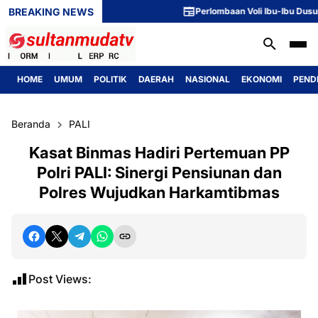
BREAKING NEWS
Perlombaan Voli Ibu-Ibu Dusun 1 Me
HOME
UMUM
POLITIK
DAERAH
NASIONAL
EKONOMI
PEND
Beranda
PALI
Kasat Binmas Hadiri Pertemuan PP
Polri PALI: Sinergi Pensiunan dan
Polres Wujudkan Harkamtibmas
Post Views: