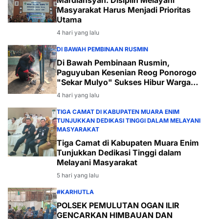
Mardiansyah: Disiplin Melayani
Masyarakat Harus Menjadi Prioritas
Utama
4 hari yang lalu
DI BAWAH PEMBINAAN RUSMIN
Di Bawah Pembinaan Rusmin,
Paguyuban Kesenian Reog Ponorogo
"Sekar Mulyo" Sukses Hibur Warga
Desa Payabakal
4 hari yang lalu
TIGA CAMAT DI KABUPATEN MUARA ENIM
TUNJUKKAN DEDIKASI TINGGI DALAM MELAYANI
MASYARAKAT
Tiga Camat di Kabupaten Muara Enim
Tunjukkan Dedikasi Tinggi dalam
Melayani Masyarakat
5 hari yang lalu
#KARHUTLA
POLSEK PEMULUTAN OGAN ILIR
GENCARKAN HIMBAUAN DAN