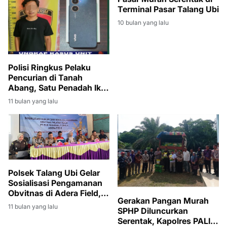
Terminal Pasar Talang Ubi
10 bulan yang lalu
Polisi Ringkus Pelaku
Pencurian di Tanah
Abang, Satu Penadah Ikut
Diamankan
11 bulan yang lalu
Polsek Talang Ubi Gelar
Sosialisasi Pengamanan
Obvitnas di Adera Field,
Gerakan Pangan Murah
Tekankan Kolaborasi
11 bulan yang lalu
SPHP Diluncurkan
Multi Pihak
Serentak, Kapolres PALI: