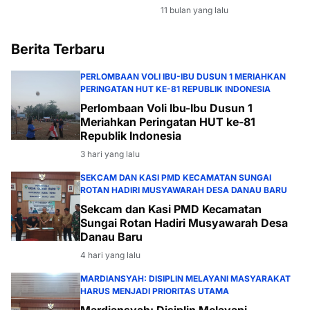
Langkah Strategis
11 bulan yang lalu
Stabilkan Harga dan
Ketersediaan Beras
Berita Terbaru
PERLOMBAAN VOLI IBU-IBU DUSUN 1 MERIAHKAN
PERINGATAN HUT KE-81 REPUBLIK INDONESIA
Perlombaan Voli Ibu-Ibu Dusun 1
Meriahkan Peringatan HUT ke-81
Republik Indonesia
3 hari yang lalu
SEKCAM DAN KASI PMD KECAMATAN SUNGAI
ROTAN HADIRI MUSYAWARAH DESA DANAU BARU
Sekcam dan Kasi PMD Kecamatan
Sungai Rotan Hadiri Musyawarah Desa
Danau Baru
4 hari yang lalu
MARDIANSYAH: DISIPLIN MELAYANI MASYARAKAT
HARUS MENJADI PRIORITAS UTAMA