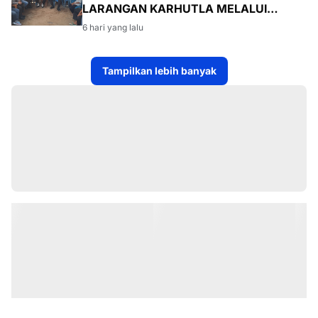
LARANGAN KARHUTLA MELALUI
PROGRAM TSKD (TOURING SAMBANG
6 hari yang lalu
KE DESA-DESA
Tampilkan lebih banyak