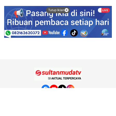
Tutup Iklan
Tentang Kami
Redaksi
Kode Etik Jurnalistik
Pedoman Media Siber
Hubungi Kami
© 2020
sultanmudatv.com