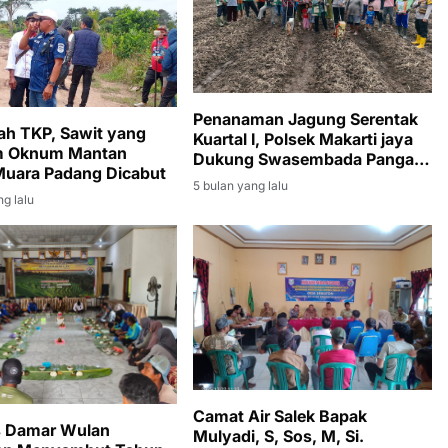
Penanaman Jagung Serentak
lah TKP, Sawit yang
Kuartal I, Polsek Makarti jaya
m Oknum Mantan
Dukung Swasembada Pangan
uara Padang Dicabut
2026
5 bulan yang lalu
ng lalu
Camat Air Salek Bapak
 Damar Wulan
Mulyadi, S, Sos, M, Si.