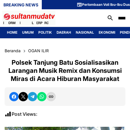
BREAKING NEWS
Perlombaan Voli Ibu-Ibu Dusun 1 M
HOME
UMUM
POLITIK
DAERAH
NASIONAL
EKONOMI
PEND
Beranda
OGAN ILIR
Polsek Tanjung Batu Sosialisasikan
Larangan Musik Remix dan Konsumsi
Miras di Acara Hiburan Masyarakat
Post Views: