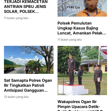
TERJADI KEMACETAN
ANTRIAN SPBU JENIS
SOLAR, POLSEK
INDRALAYA POLRES
11 bulan yang lalu
OGAN ILIR LAKSANAKAN
Polsek Pemulutan
PENGATURAN LALU
Ungkap Kasus Bajing
LINTAS
Loncat, Amankan Pelaku
dan Barang Bukti Gula
11 bulan yang lalu
Puluhan Kilogram
Sat Samapta Polres Ogan
Ilir Tingkatkan Patroli
Antisipasi Gangguan
Keamanan, Fokus Cegah
12 bulan yang lalu
Premanisme
Wakapolres Ogan Ilir
Pimpin Upacara Detik-