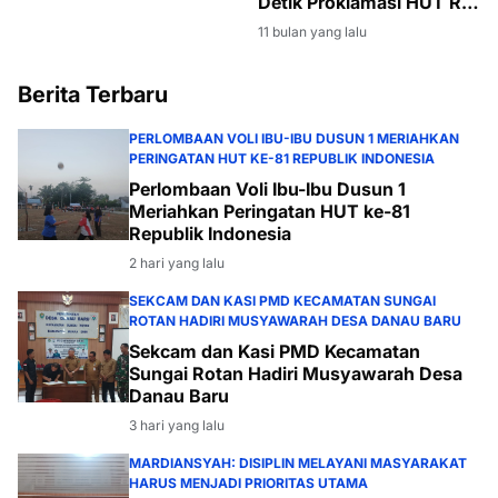
Detik Proklamasi HUT RI
ke-80, Suasana Khidmat
11 bulan yang lalu
dan Meriah
Berita Terbaru
PERLOMBAAN VOLI IBU-IBU DUSUN 1 MERIAHKAN
PERINGATAN HUT KE-81 REPUBLIK INDONESIA
Perlombaan Voli Ibu-Ibu Dusun 1
Meriahkan Peringatan HUT ke-81
Republik Indonesia
2 hari yang lalu
SEKCAM DAN KASI PMD KECAMATAN SUNGAI
ROTAN HADIRI MUSYAWARAH DESA DANAU BARU
Sekcam dan Kasi PMD Kecamatan
Sungai Rotan Hadiri Musyawarah Desa
Danau Baru
3 hari yang lalu
MARDIANSYAH: DISIPLIN MELAYANI MASYARAKAT
HARUS MENJADI PRIORITAS UTAMA