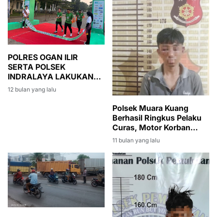
POLRES OGAN ILIR
SERTA POLSEK
INDRALAYA LAKUKAN
PENGAMATAN
12 bulan yang lalu
KEGIATAN FUN RUN HUT
RI KE-80
Polsek Muara Kuang
Berhasil Ringkus Pelaku
Curas, Motor Korban
Dikembalikan
11 bulan yang lalu