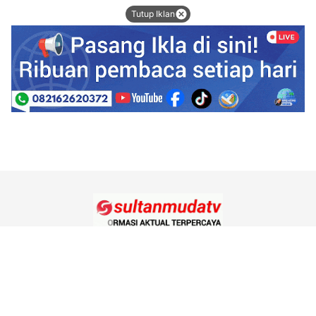
Tutup Iklan
Tentang Kami
Redaksi
Kode Etik Jurnalistik
Pedoman Media Siber
Hubungi Kami