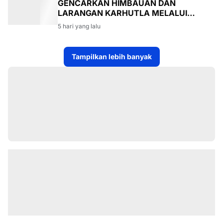
GENCARKAN HIMBAUAN DAN
LARANGAN KARHUTLA MELALUI
PROGRAM TSKD (TOURING SAMBANG
5 hari yang lalu
KE DESA-DESA
Tampilkan lebih banyak