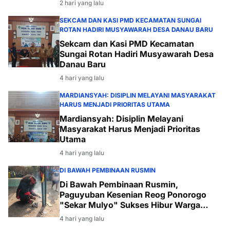
2 hari yang lalu
SEKCAM DAN KASI PMD KECAMATAN SUNGAI
ROTAN HADIRI MUSYAWARAH DESA DANAU BARU
Sekcam dan Kasi PMD Kecamatan
Sungai Rotan Hadiri Musyawarah Desa
Danau Baru
4 hari yang lalu
MARDIANSYAH: DISIPLIN MELAYANI MASYARAKAT
HARUS MENJADI PRIORITAS UTAMA
Mardiansyah: Disiplin Melayani
Masyarakat Harus Menjadi Prioritas
Utama
4 hari yang lalu
DI BAWAH PEMBINAAN RUSMIN
Di Bawah Pembinaan Rusmin,
Paguyuban Kesenian Reog Ponorogo
"Sekar Mulyo" Sukses Hibur Warga
Desa Payabakal
4 hari yang lalu