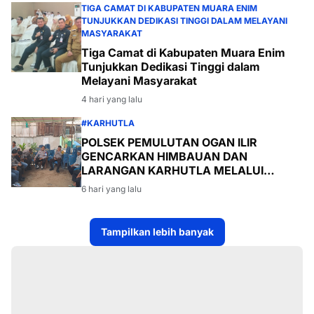
TIGA CAMAT DI KABUPATEN MUARA ENIM
TUNJUKKAN DEDIKASI TINGGI DALAM MELAYANI
MASYARAKAT
Tiga Camat di Kabupaten Muara Enim
Tunjukkan Dedikasi Tinggi dalam
Melayani Masyarakat
4 hari yang lalu
#KARHUTLA
POLSEK PEMULUTAN OGAN ILIR
GENCARKAN HIMBAUAN DAN
LARANGAN KARHUTLA MELALUI
PROGRAM TSKD (TOURING SAMBANG
6 hari yang lalu
KE DESA-DESA
Tampilkan lebih banyak