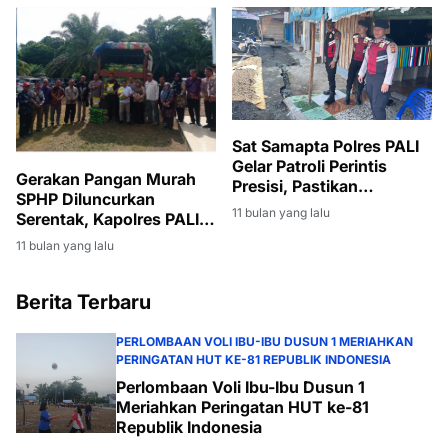
Sat Samapta Polres PALI
Gelar Patroli Perintis
Gerakan Pangan Murah
Presisi, Pastikan
SPHP Diluncurkan
Kondusifitas Pasar Induk
11 bulan yang lalu
Serentak, Kapolres PALI:
Langkah Strategis
11 bulan yang lalu
Stabilkan Harga dan
Ketersediaan Beras
Berita Terbaru
PERLOMBAAN VOLI IBU-IBU DUSUN 1 MERIAHKAN
PERINGATAN HUT KE-81 REPUBLIK INDONESIA
Perlombaan Voli Ibu-Ibu Dusun 1
Meriahkan Peringatan HUT ke-81
Republik Indonesia