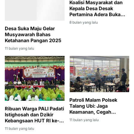
Koalisi Masyarakat dan
Kepala Desa Desak
Pertamina Adera Buka
Rekrutmen Tenaga Kerja
8 bulan yang lalu
Secara Transparan
Desa Suka Maju Gelar
Musyawarah Bahas
Ketahanan Pangan 2025
11 bulan yang lalu
Patroli Malam Polsek
Talang Ubi: Jaga
Ribuan Warga PALI Padati
Keamanan, Cegah
Istighosah dan Dzikir
Tawuran dan Tindak
Kebangsaan HUT RI ke-
11 bulan yang lalu
Kriminal
80
11 bulan yang lalu