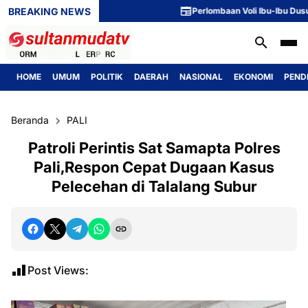
BREAKING NEWS
Perlombaan Voli Ibu-Ibu Dusun 1 M
HOME
UMUM
POLITIK
DAERAH
NASIONAL
EKONOMI
PEND
Beranda
PALI
Patroli Perintis Sat Samapta Polres
Pali,Respon Cepat Dugaan Kasus
Pelecehan di Talalang Subur
Post Views: