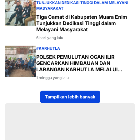
TUNJUKKAN DEDIKASI TINGGI DALAM MELAYANI
MASYARAKAT
Tiga Camat di Kabupaten Muara Enim
Tunjukkan Dedikasi Tinggi dalam
Melayani Masyarakat
6 hari yang lalu
#KARHUTLA
POLSEK PEMULUTAN OGAN ILIR
GENCARKAN HIMBAUAN DAN
LARANGAN KARHUTLA MELALUI
PROGRAM TSKD (TOURING SAMBANG
1 minggu yang lalu
KE DESA-DESA
Tampilkan lebih banyak