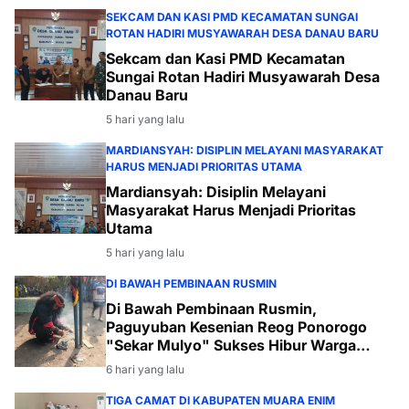
SEKCAM DAN KASI PMD KECAMATAN SUNGAI
ROTAN HADIRI MUSYAWARAH DESA DANAU BARU
Sekcam dan Kasi PMD Kecamatan
Sungai Rotan Hadiri Musyawarah Desa
Danau Baru
5 hari yang lalu
MARDIANSYAH: DISIPLIN MELAYANI MASYARAKAT
HARUS MENJADI PRIORITAS UTAMA
Mardiansyah: Disiplin Melayani
Masyarakat Harus Menjadi Prioritas
Utama
5 hari yang lalu
DI BAWAH PEMBINAAN RUSMIN
Di Bawah Pembinaan Rusmin,
Paguyuban Kesenian Reog Ponorogo
"Sekar Mulyo" Sukses Hibur Warga
Desa Payabakal
6 hari yang lalu
TIGA CAMAT DI KABUPATEN MUARA ENIM