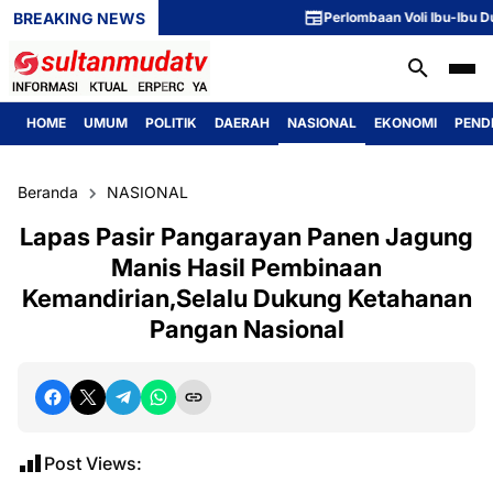
BREAKING NEWS
Perlombaan Voli Ibu-Ibu Dusun
HOME
UMUM
POLITIK
DAERAH
NASIONAL
EKONOMI
PEND
Beranda
NASIONAL
Lapas Pasir Pangarayan Panen Jagung
Manis Hasil Pembinaan
Kemandirian,Selalu Dukung Ketahanan
Pangan Nasional
Post Views: