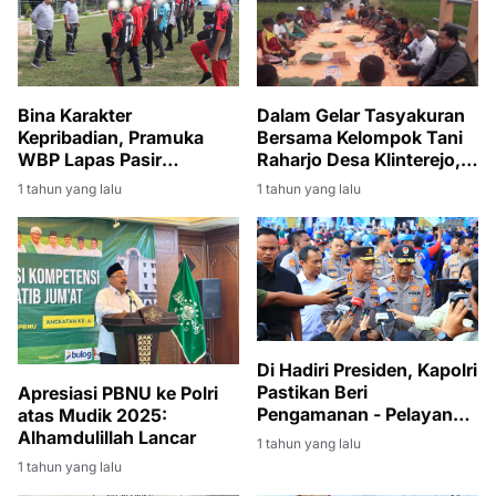
Bina Karakter
Dalam Gelar Tasyakuran
Kepribadian, Pramuka
Bersama Kelompok Tani
WBP Lapas Pasir
Raharjo Desa Klinterejo,
Pangarayan Dilatih PBB
Tegaskan Ini !
1 tahun yang lalu
1 tahun yang lalu
Di Hadiri Presiden, Kapolri
Pastikan Beri
Apresiasi PBNU ke Polri
Pengamanan - Pelayanan
atas Mudik 2025:
Terbaik May Day Fiesta
Alhamdulillah Lancar
1 tahun yang lalu
1 tahun yang lalu