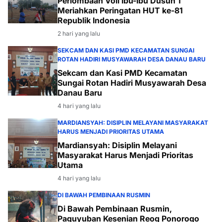
Perlombaan Voli Ibu-Ibu Dusun 1
Meriahkan Peringatan HUT ke-81
Republik Indonesia
2 hari yang lalu
SEKCAM DAN KASI PMD KECAMATAN SUNGAI
ROTAN HADIRI MUSYAWARAH DESA DANAU BARU
Sekcam dan Kasi PMD Kecamatan
Sungai Rotan Hadiri Musyawarah Desa
Danau Baru
4 hari yang lalu
MARDIANSYAH: DISIPLIN MELAYANI MASYARAKAT
HARUS MENJADI PRIORITAS UTAMA
Mardiansyah: Disiplin Melayani
Masyarakat Harus Menjadi Prioritas
Utama
4 hari yang lalu
DI BAWAH PEMBINAAN RUSMIN
Di Bawah Pembinaan Rusmin,
Paguyuban Kesenian Reog Ponorogo