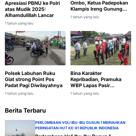
Ombo, Ketua Padepokan
Apresiasi PBNU ke Polri
Klampis Ireng Gunung
atas Mudik 2025:
Arjuno Sampaikan Salam
Alhamdulillah Lancar
1 tahun yang lalu
Persatuan
1 tahun yang lalu
Polsek Labuhan Ruku
Bina Karakter
Giat strong Point Pos
Kepribadian, Pramuka
Padat Pagi Diwilayahnya
WBP Lapas Pasir
Pangarayan Dilatih PBB
1 tahun yang lalu
1 tahun yang lalu
Berita Terbaru
PERLOMBAAN VOLI IBU-IBU DUSUN 1 MERIAHKAN
PERINGATAN HUT KE-81 REPUBLIK INDONESIA