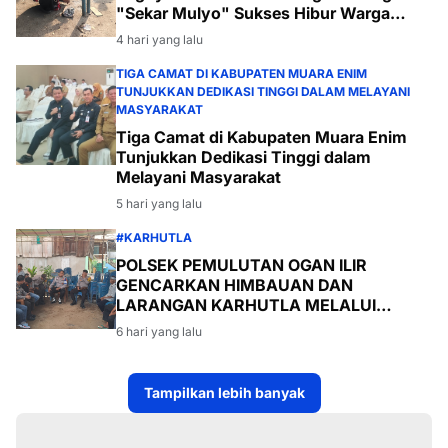
"Sekar Mulyo" Sukses Hibur Warga
Desa Payabakal
4 hari yang lalu
TIGA CAMAT DI KABUPATEN MUARA ENIM
TUNJUKKAN DEDIKASI TINGGI DALAM MELAYANI
MASYARAKAT
Tiga Camat di Kabupaten Muara Enim
Tunjukkan Dedikasi Tinggi dalam
Melayani Masyarakat
5 hari yang lalu
#KARHUTLA
POLSEK PEMULUTAN OGAN ILIR
GENCARKAN HIMBAUAN DAN
LARANGAN KARHUTLA MELALUI
PROGRAM TSKD (TOURING SAMBANG
6 hari yang lalu
KE DESA-DESA
Tampilkan lebih banyak