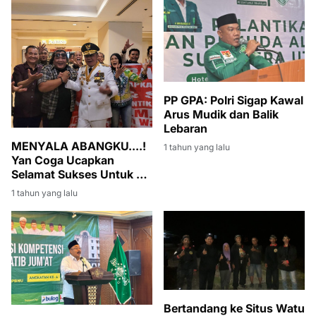
PP GPA: Polri Sigap Kawal
Arus Mudik dan Balik
Lebaran
MENYALA ABANGKU....!
1 tahun yang lalu
Yan Coga Ucapkan
Selamat Sukses Untuk H.
Herman Deru Dan H. Cik
1 tahun yang lalu
Ujang Sebagai Gubernur
Dan Wakil Gubernur
Sumsel
Bertandang ke Situs Watu