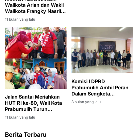
Walikota Arlan dan Wakil
Walikota Frangky Nasril
Usai Upacara HUT RI ke-
11 bulan yang lalu
80
Komisi I DPRD
Prabumulih Ambil Peran
Dalam Sengketa
Jalan Santai Meriahkan
Pelayanan Medis RS AR
8 bulan yang lalu
HUT RI ke-80, Wali Kota
Bunda
Prabumulih Turun
Langsung Pimpin Warga
11 bulan yang lalu
Berita Terbaru