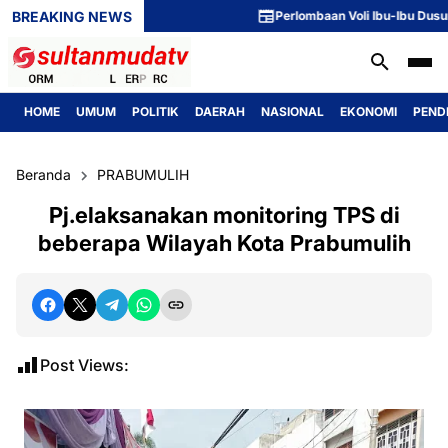
BREAKING NEWS
Perlombaan Voli Ibu-Ibu Dusun 1 Me
HOME
UMUM
POLITIK
DAERAH
NASIONAL
EKONOMI
PEND
Beranda
PRABUMULIH
Pj.elaksanakan monitoring TPS di
beberapa Wilayah Kota Prabumulih
Post Views: