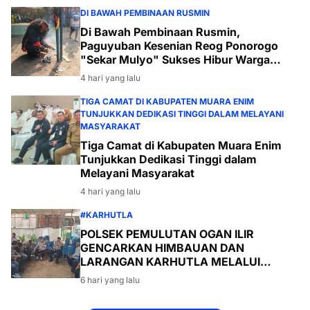
DI BAWAH PEMBINAAN RUSMIN
Di Bawah Pembinaan Rusmin,
Paguyuban Kesenian Reog Ponorogo
"Sekar Mulyo" Sukses Hibur Warga
Desa Payabakal
4 hari yang lalu
TIGA CAMAT DI KABUPATEN MUARA ENIM
TUNJUKKAN DEDIKASI TINGGI DALAM MELAYANI
MASYARAKAT
Tiga Camat di Kabupaten Muara Enim
Tunjukkan Dedikasi Tinggi dalam
Melayani Masyarakat
4 hari yang lalu
#KARHUTLA
POLSEK PEMULUTAN OGAN ILIR
GENCARKAN HIMBAUAN DAN
LARANGAN KARHUTLA MELALUI
PROGRAM TSKD (TOURING SAMBANG
6 hari yang lalu
KE DESA-DESA