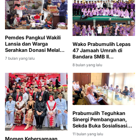
Pemdes Pangkul Wakili
Lansia dan Warga
Wako Prabumulih Lepas
Serahkan Donasi Melalui
47 Jamaah Umrah di
YNIR dan PWI
Bandara SMB II
7 bulan yang lalu
Palembang
8 bulan yang lalu
Prabumulih Teguhkan
Sinergi Pembangunan,
Sekda Buka Sosialisasi
Program Strategis
11 bulan yang lalu
Nasional 2025–2029
Momen Kebersamaan