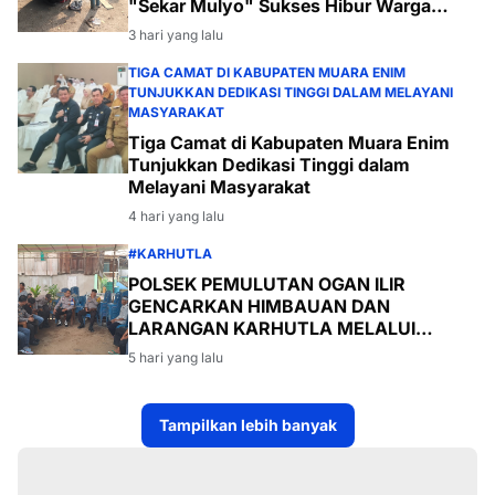
"Sekar Mulyo" Sukses Hibur Warga
Desa Payabakal
3 hari yang lalu
TIGA CAMAT DI KABUPATEN MUARA ENIM
TUNJUKKAN DEDIKASI TINGGI DALAM MELAYANI
MASYARAKAT
Tiga Camat di Kabupaten Muara Enim
Tunjukkan Dedikasi Tinggi dalam
Melayani Masyarakat
4 hari yang lalu
#KARHUTLA
POLSEK PEMULUTAN OGAN ILIR
GENCARKAN HIMBAUAN DAN
LARANGAN KARHUTLA MELALUI
PROGRAM TSKD (TOURING SAMBANG
5 hari yang lalu
KE DESA-DESA
Tampilkan lebih banyak