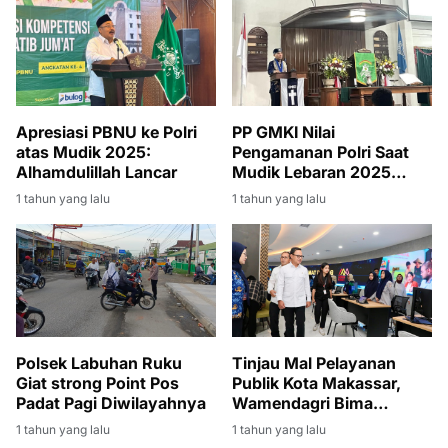
Apresiasi PBNU ke Polri
PP GMKI Nilai
atas Mudik 2025:
Pengamanan Polri Saat
Alhamdulillah Lancar
Mudik Lebaran 2025
Berjalan Optimal
1 tahun yang lalu
1 tahun yang lalu
Polsek Labuhan Ruku
Tinjau Mal Pelayanan
Giat strong Point Pos
Publik Kota Makassar,
Padat Pagi Diwilayahnya
Wamendagri Bima
Apresiasi Integrasi
1 tahun yang lalu
1 tahun yang lalu
Berbagai Layanan