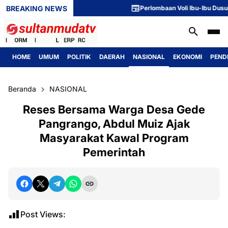
BREAKING NEWS
Perlombaan Voli Ibu-Ibu Dusun 1 M
HOME
UMUM
POLITIK
DAERAH
NASIONAL
EKONOMI
PEND
Beranda
NASIONAL
Reses Bersama Warga Desa Gede
Pangrango, Abdul Muiz Ajak
Masyarakat Kawal Program
Pemerintah
Post Views: