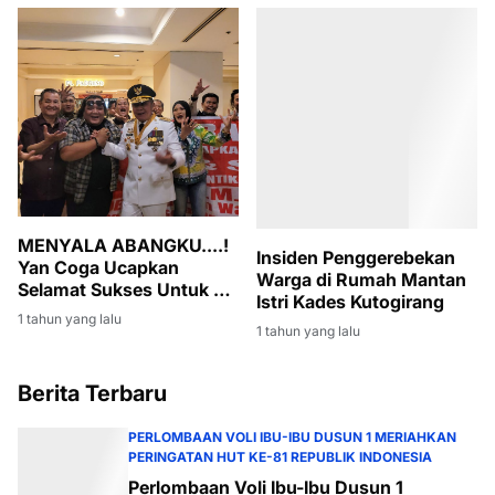
MENYALA ABANGKU....!
Insiden Penggerebekan
Yan Coga Ucapkan
Warga di Rumah Mantan
Selamat Sukses Untuk H.
Istri Kades Kutogirang
Herman Deru Dan H. Cik
1 tahun yang lalu
1 tahun yang lalu
Ujang Sebagai Gubernur
Dan Wakil Gubernur
Sumsel
Berita Terbaru
PERLOMBAAN VOLI IBU-IBU DUSUN 1 MERIAHKAN
PERINGATAN HUT KE-81 REPUBLIK INDONESIA
Perlombaan Voli Ibu-Ibu Dusun 1