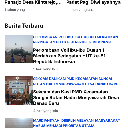
Padat Pagi Diwilayahnya
Raharjo Desa Klinterejo,
Tegaskan Ini !
1 tahun yang lalu
1 tahun yang lalu
Berita Terbaru
PERLOMBAAN VOLI IBU-IBU DUSUN 1 MERIAHKAN
PERINGATAN HUT KE-81 REPUBLIK INDONESIA
Perlombaan Voli Ibu-Ibu Dusun 1
Meriahkan Peringatan HUT ke-81
Republik Indonesia
2 hari yang lalu
SEKCAM DAN KASI PMD KECAMATAN SUNGAI
ROTAN HADIRI MUSYAWARAH DESA DANAU BARU
Sekcam dan Kasi PMD Kecamatan
Sungai Rotan Hadiri Musyawarah Desa
Danau Baru
4 hari yang lalu
MARDIANSYAH: DISIPLIN MELAYANI MASYARAKAT
HARUS MENJADI PRIORITAS UTAMA