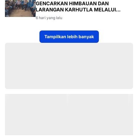
GENCARKAN HIMBAUAN DAN
LARANGAN KARHUTLA MELALUI
PROGRAM TSKD (TOURING SAMBANG
6 hari yang lalu
KE DESA-DESA
Tampilkan lebih banyak