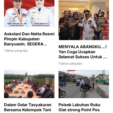
Askolani Dan Netta Resmi
Pimpin Kabupaten
Banyuasin. SEGERA
MENYALA ABANGKU....!
TANCAP GASSS,
1 tahun yang lalu
Yan Coga Ucapkan
Melanjutkan Membangun
Selamat Sukses Untuk H.
Dan Melayani Masyarakat
Herman Deru Dan H. Cik
Banyuasin
1 tahun yang lalu
Ujang Sebagai Gubernur
Dan Wakil Gubernur
Sumsel
Polsek Labuhan Ruku
Dalam Gelar Tasyakuran
Giat strong Point Pos
Bersama Kelompok Tani