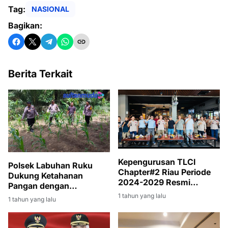
Tag:
NASIONAL
Bagikan:
Berita Terkait
Kepengurusan TLCI
Polsek Labuhan Ruku
Chapter#2 Riau Periode
Dukung Ketahanan
2024-2029 Resmi
Pangan dengan
Dilantik, Konsisten Peduli
Pemanfaatan Lahan
1 tahun yang lalu
1 tahun yang lalu
Kegiatan Sosial
Pekarangan
Kemasyarakatan