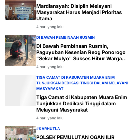
Mardiansyah: Disiplin Melayani
Masyarakat Harus Menjadi Prioritas
Utama
4 hari yang lalu
DI BAWAH PEMBINAAN RUSMIN
Di Bawah Pembinaan Rusmin,
Paguyuban Kesenian Reog Ponorogo
"Sekar Mulyo" Sukses Hibur Warga
Desa Payabakal
4 hari yang lalu
TIGA CAMAT DI KABUPATEN MUARA ENIM
TUNJUKKAN DEDIKASI TINGGI DALAM MELAYANI
MASYARAKAT
Tiga Camat di Kabupaten Muara Enim
Tunjukkan Dedikasi Tinggi dalam
Melayani Masyarakat
4 hari yang lalu
#KARHUTLA
POLSEK PEMULUTAN OGAN ILIR