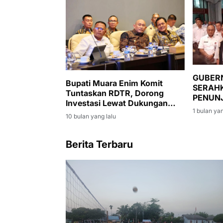
GUBER
Bupati Muara Enim Komit
SERAH
Tuntaskan RDTR, Dorong
PENUNJ
Investasi Lewat Dukungan
MUARA 
1 bulan yan
Menteri ATR/BPN
10 bulan yang lalu
DIMINT
PEMER
PEMBA
Berita Terbaru