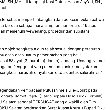
A, SH.,MH., didampingi Kasi Datun, Hasan Asy'ari, SH.,
but.
ara tersebut mempertimbangkan dan berkesimpulan bahwa
ta berupa sebagaimana lampiran nomor urut 46 atas
telah memenuhi wewenang, prosedur dan substansi
an objek sengketa a quo telah sesuai dengan peraturan
au asas-asas umum pemerintahan yang baik
sal 53 ayat (2) huruf (a) dan (b) Undang-Undang Nomor
 gugatan Penggugat yang memohon untuk menyatakan
 sengketa haruslah dinyatakan ditolak untuk seluruhnya,"
gagendakan Pembacaan Putusan melalui e-Court pada
ntara Slamet Rejeki (Calon Kepala Desa Tidak Terpilih)
Selatan sebagai TERGUGAT yang diwakili oleh Tim
OKU Selatan berdasarkan Surat Kuasa Khusus Bupati OKU