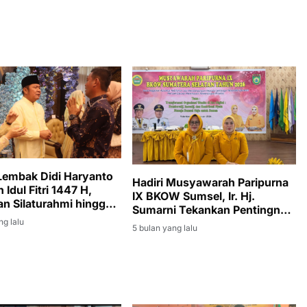
embak Didi Haryanto
Hadiri Musyawarah Paripurna
Idul Fitri 1447 H,
IX BKOW Sumsel, Ir. Hj.
an Silaturahmi hingga
Sumarni Tekankan Pentingnya
ah Gubernur Sumsel
Transformasi Digital
ng lalu
5 bulan yang lalu
Organisasi Perempuan