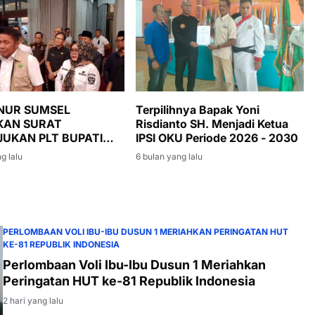
Terpilihnya Bapak Yoni
NUR SUMSEL
Risdianto SH. Menjadi Ketua
KAN SURAT
IPSI OKU Periode 2026 - 2030
UKAN PLT BUPATI
ENIM, SUMARNI
6 bulan yang lalu
g lalu
A JAGA STABILITAS
INTAHAN DAN
NGUNAN
PERLOMBAAN VOLI IBU-IBU DUSUN 1 MERIAHKAN PERINGATAN HUT
KE-81 REPUBLIK INDONESIA
Perlombaan Voli Ibu-Ibu Dusun 1 Meriahkan
Peringatan HUT ke-81 Republik Indonesia
2 hari yang lalu