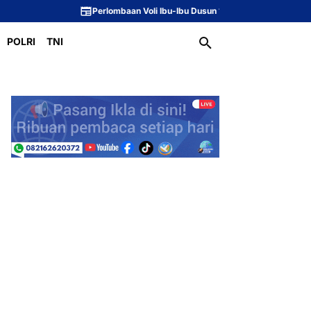
Perlombaan Voli Ibu-Ibu Dusun 1 Meriahkan Peringatan HUT ke-81 Republ
POLRI
TNI