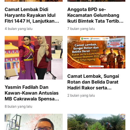
Camat Lembak Didi
Anggota BPD se-
Haryanto Rayakan Idul
Kecamatan Gelumbang
Fitri 1447 H, Lanjutkan
Ikuti Bimtek Tata Tertib
Silaturahmi hingga ke
dan Mekanisme Kerja di
4 bulan yang lalu
7 bulan yang lalu
Rumah Gubernur Sumsel
Palembang
Camat Lembak, Sungai
Rotan dan Belida Darat
Yasmin Fadilah Dan
Hadiri Rakor serta
Kawan-Kawan Antusias
Launching Sensus
2 bulan yang lalu
MB Cakrawala Spensa
Ekonomi 2026 di Griya
Pertahankan Juara di
Agung
8 bulan yang lalu
Piala Menpora