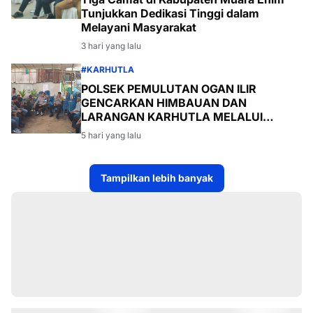
Tunjukkan Dedikasi Tinggi dalam
Melayani Masyarakat
3 hari yang lalu
#KARHUTLA
POLSEK PEMULUTAN OGAN ILIR
GENCARKAN HIMBAUAN DAN
LARANGAN KARHUTLA MELALUI
PROGRAM TSKD (TOURING SAMBANG
5 hari yang lalu
KE DESA-DESA
Tampilkan lebih banyak