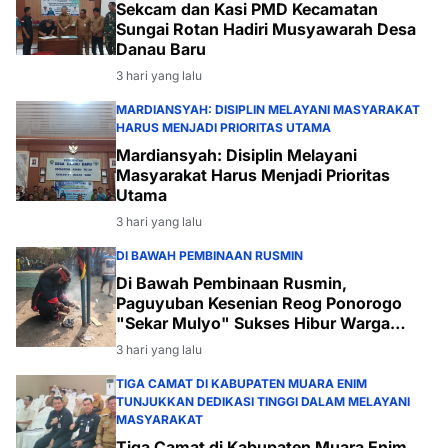
Sekcam dan Kasi PMD Kecamatan
Sungai Rotan Hadiri Musyawarah Desa
Danau Baru
3 hari yang lalu
MARDIANSYAH: DISIPLIN MELAYANI MASYARAKAT
HARUS MENJADI PRIORITAS UTAMA
Mardiansyah: Disiplin Melayani
Masyarakat Harus Menjadi Prioritas
Utama
3 hari yang lalu
DI BAWAH PEMBINAAN RUSMIN
Di Bawah Pembinaan Rusmin,
Paguyuban Kesenian Reog Ponorogo
"Sekar Mulyo" Sukses Hibur Warga
Desa Payabakal
3 hari yang lalu
TIGA CAMAT DI KABUPATEN MUARA ENIM
TUNJUKKAN DEDIKASI TINGGI DALAM MELAYANI
MASYARAKAT
Tiga Camat di Kabupaten Muara Enim