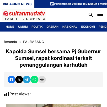
BREAKING NEWS
Perlombaan Voli Ibu-Ibu Dusun 1 Meriahkan 
HOME
UMUM
POLITIK
DAERAH
NASIONAL
EKONOMI
PEND
Beranda
PALEMBANG
Kapolda Sumsel bersama Pj Gubernur
Sumsel, rapat kordinasi terkait
penanggulangan karhutlah
Post Views: