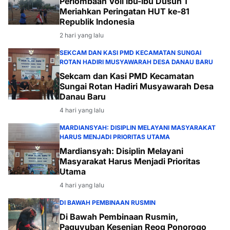
2 hari yang lalu
SEKCAM DAN KASI PMD KECAMATAN SUNGAI
ROTAN HADIRI MUSYAWARAH DESA DANAU BARU
Sekcam dan Kasi PMD Kecamatan
Sungai Rotan Hadiri Musyawarah Desa
Danau Baru
4 hari yang lalu
MARDIANSYAH: DISIPLIN MELAYANI MASYARAKAT
HARUS MENJADI PRIORITAS UTAMA
Mardiansyah: Disiplin Melayani
Masyarakat Harus Menjadi Prioritas
Utama
4 hari yang lalu
DI BAWAH PEMBINAAN RUSMIN
Di Bawah Pembinaan Rusmin,
Paguyuban Kesenian Reog Ponorogo
"Sekar Mulyo" Sukses Hibur Warga
Desa Payabakal
4 hari yang lalu