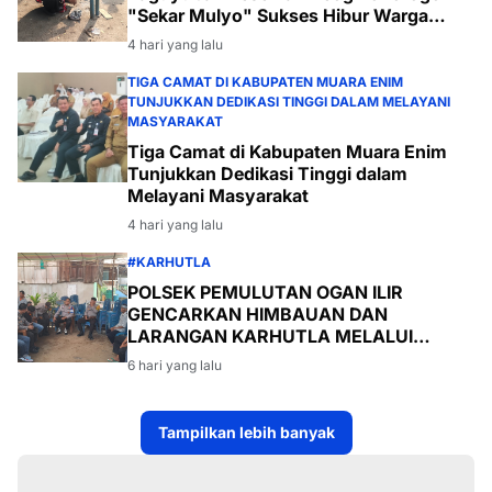
TIGA CAMAT DI KABUPATEN MUARA ENIM
TUNJUKKAN DEDIKASI TINGGI DALAM MELAYANI
MASYARAKAT
Tiga Camat di Kabupaten Muara Enim
Tunjukkan Dedikasi Tinggi dalam
Melayani Masyarakat
4 hari yang lalu
#KARHUTLA
POLSEK PEMULUTAN OGAN ILIR
GENCARKAN HIMBAUAN DAN
LARANGAN KARHUTLA MELALUI
PROGRAM TSKD (TOURING SAMBANG
6 hari yang lalu
KE DESA-DESA
Tampilkan lebih banyak