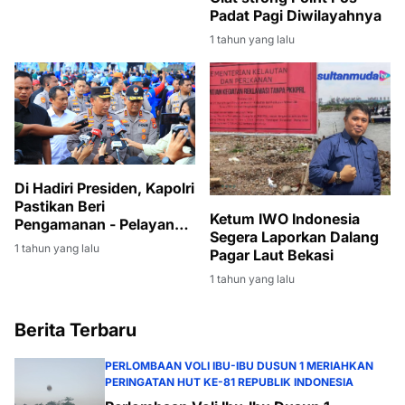
Dan Melayani Masyarakat
Banyuasin
Di Hadiri Presiden, Kapolri
Pastikan Beri
Ketum IWO Indonesia
Pengamanan - Pelayanan
Segera Laporkan Dalang
Terbaik May Day Fiesta
1 tahun yang lalu
Pagar Laut Bekasi
1 tahun yang lalu
Berita Terbaru
PERLOMBAAN VOLI IBU-IBU DUSUN 1 MERIAHKAN
PERINGATAN HUT KE-81 REPUBLIK INDONESIA
Perlombaan Voli Ibu-Ibu Dusun 1
Meriahkan Peringatan HUT ke-81
Republik Indonesia