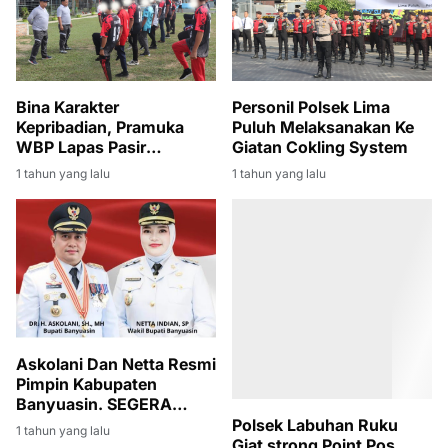
Bina Karakter
Personil Polsek Lima
Kepribadian, Pramuka
Puluh Melaksanakan Ke
WBP Lapas Pasir
Giatan Cokling System
Pangarayan Dilatih PBB
1 tahun yang lalu
1 tahun yang lalu
Polsek Labuhan Ruku
Giat strong Point Pos
Askolani Dan Netta Resmi
Padat Pagi Diwilayahnya
Pimpin Kabupaten
Banyuasin. SEGERA
1 tahun yang lalu
TANCAP GASSS,
1 tahun yang lalu
Melanjutkan Membangun