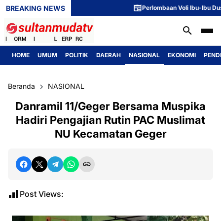
BREAKING NEWS
Perlombaan Voli Ibu-Ibu Dusun 1 
HOME
UMUM
POLITIK
DAERAH
NASIONAL
EKONOMI
PEND
Beranda
NASIONAL
Danramil 11/Geger Bersama Muspika
Hadiri Pengajian Rutin PAC Muslimat
NU Kecamatan Geger
Post Views: