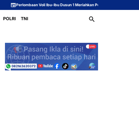
an Voli Ibu-Ibu Dusun 1 Meriahkan Peringatan HUT ke-81 Republik Indonesia
POLRI
TNI