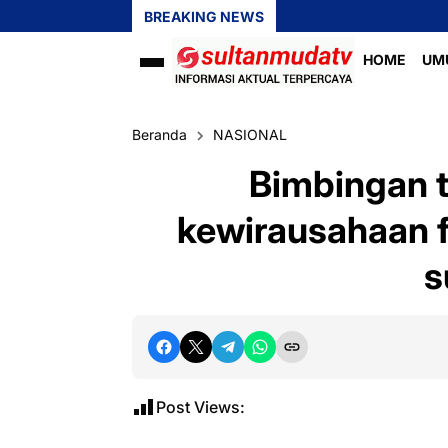
BREAKING NEWS
HOME
UM
Beranda
NASIONAL
Bimbingan t
kewirausahaan f
s
Post Views: