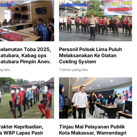
selamatan Toba 2025,
Personil Polsek Lima Puluh
Batubara, Kabag ops
Melaksanakan Ke Giatan
Batubara Pimpin Anev.
Cokling System
g lalu
1 tahun yang lalu
rakter Kepribadian,
Tinjau Mal Pelayanan Publik
a WBP Lapas Pasir
Kota Makassar, Wamendagri