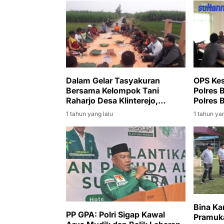
OPS Ke
Dalam Gelar Tasyakuran
Polres 
Bersama Kelompok Tani
Polres 
Raharjo Desa Klinterejo,
Tegaskan Ini !
1 tahun yan
1 tahun yang lalu
Bina Ka
PP GPA: Polri Sigap Kawal
Pramuk