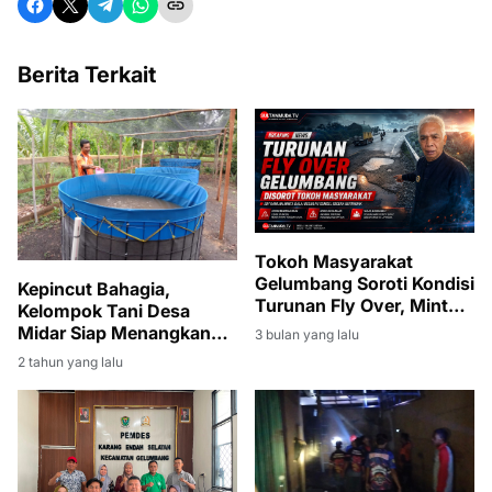
Berita Terkait
‎Tokoh Masyarakat
Gelumbang Soroti Kondisi
Kepincut Bahagia,
Turunan Fly Over, Minta
Kelompok Tani Desa
Balai Besar PU Sumsel
Midar Siap Menangkan
3 bulan yang lalu
Segera Bertindak
Syerin Apriandi
2 tahun yang lalu