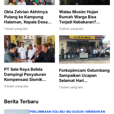
Okta Zelvian Akhirnya
Walau Musim Hujan
Pulang ke Kampung
Rumah Warga Bisa
Halaman, Kepala Desa
Terjadi Kebakaran?
Karang Endah Selatan
Gelumbang
1 bulan yang lalu
2 tahun yang lalu
Sampaikan Apresiasi
‎PT Sele Raya Belida
Forkopimcam Gelumbang
Dampingi Penyaluran
Sampaikan Ucapan
Kompensasi Sismik
Selamat Hari
kepada Warga Desa
Bhayangkara ke-80
3 bulan yang lalu
1 bulan yang lalu
Jambu
kepada Jajaran Polsek
Gelumbang
Berita Terbaru
PERLOMBAAN VOLI IBU-IBU DUSUN 1 MERIAHKAN