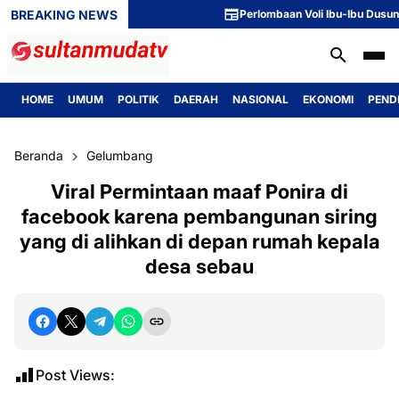
BREAKING NEWS
Perlombaan Voli Ibu-Ibu Dusun 1 Meri
HOME
UMUM
POLITIK
DAERAH
NASIONAL
EKONOMI
PEND
Beranda
Gelumbang
Viral Permintaan maaf Ponira di
facebook karena pembangunan siring
yang di alihkan di depan rumah kepala
desa sebau
Post Views: