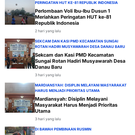
PERINGATAN HUT KE-81 REPUBLIK INDONESIA
Perlombaan Voli Ibu-Ibu Dusun 1
Meriahkan Peringatan HUT ke-81
Republik Indonesia
2 hari yang lalu
SEKCAM DAN KASI PMD KECAMATAN SUNGAI
ROTAN HADIRI MUSYAWARAH DESA DANAU BARU
Sekcam dan Kasi PMD Kecamatan
Sungai Rotan Hadiri Musyawarah Desa
Danau Baru
3 hari yang lalu
MARDIANSYAH: DISIPLIN MELAYANI MASYARAKAT
HARUS MENJADI PRIORITAS UTAMA
Mardiansyah: Disiplin Melayani
Masyarakat Harus Menjadi Prioritas
Utama
3 hari yang lalu
DI BAWAH PEMBINAAN RUSMIN