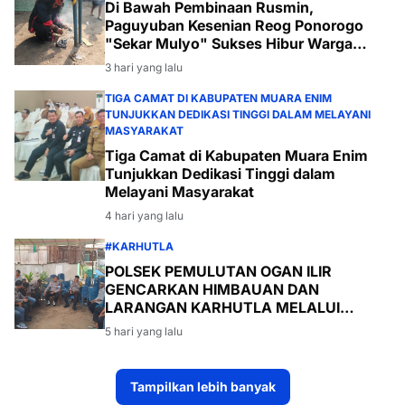
Di Bawah Pembinaan Rusmin,
Paguyuban Kesenian Reog Ponorogo
"Sekar Mulyo" Sukses Hibur Warga
Desa Payabakal
3 hari yang lalu
TIGA CAMAT DI KABUPATEN MUARA ENIM
TUNJUKKAN DEDIKASI TINGGI DALAM MELAYANI
MASYARAKAT
Tiga Camat di Kabupaten Muara Enim
Tunjukkan Dedikasi Tinggi dalam
Melayani Masyarakat
4 hari yang lalu
#KARHUTLA
POLSEK PEMULUTAN OGAN ILIR
GENCARKAN HIMBAUAN DAN
LARANGAN KARHUTLA MELALUI
PROGRAM TSKD (TOURING SAMBANG
5 hari yang lalu
KE DESA-DESA
Tampilkan lebih banyak