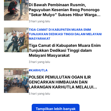
Di Bawah Pembinaan Rusmin,
Paguyuban Kesenian Reog Ponorogo
"Sekar Mulyo" Sukses Hibur Warga
Desa Payabakal
3 hari yang lalu
TIGA CAMAT DI KABUPATEN MUARA ENIM
TUNJUKKAN DEDIKASI TINGGI DALAM MELAYANI
MASYARAKAT
Tiga Camat di Kabupaten Muara Enim
Tunjukkan Dedikasi Tinggi dalam
Melayani Masyarakat
3 hari yang lalu
#KARHUTLA
POLSEK PEMULUTAN OGAN ILIR
GENCARKAN HIMBAUAN DAN
LARANGAN KARHUTLA MELALUI
PROGRAM TSKD (TOURING SAMBANG
5 hari yang lalu
KE DESA-DESA
Tampilkan lebih banyak