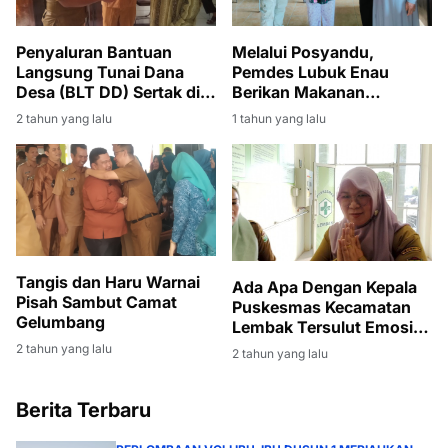
Penyaluran Bantuan
Melalui Posyandu,
Langsung Tunai Dana
Pemdes Lubuk Enau
Desa (BLT DD) Sertak di
Berikan Makanan
dua Desa di Kec. Lembak.
Tambahan Kepada Lansia
2 tahun yang lalu
1 tahun yang lalu
Tangis dan Haru Warnai
Ada Apa Dengan Kepala
Pisah Sambut Camat
Puskesmas Kecamatan
Gelumbang
Lembak Tersulut Emosi,
Saat Dikonfirmasi
2 tahun yang lalu
2 tahun yang lalu
Wartawan Terkait
Kegiatan Kegiatan rapat
lintas sektor
Berita Terbaru