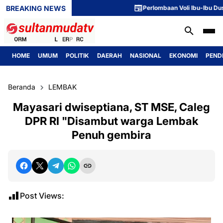
BREAKING NEWS
Perlombaan Voli Ibu-Ibu Dusun 1 
HOME
UMUM
POLITIK
DAERAH
NASIONAL
EKONOMI
PEND
Beranda
LEMBAK
Mayasari dwiseptiana, ST MSE, Caleg
DPR RI "Disambut warga Lembak
Penuh gembira
Post Views: