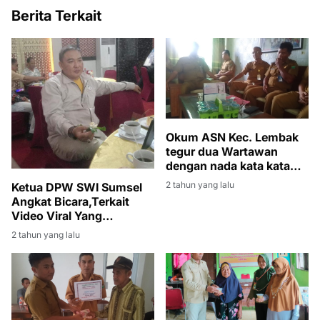
Berita Terkait
Okum ASN Kec. Lembak
tegur dua Wartawan
dengan nada kata kata
tidak sopan
2 tahun yang lalu
Ketua DPW SWI Sumsel
Angkat Bicara,Terkait
Video Viral Yang
Menyudutkan Profesi
2 tahun yang lalu
Wartawan & LSM