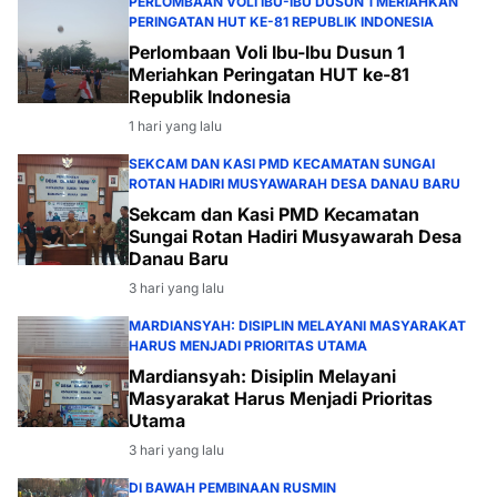
PERLOMBAAN VOLI IBU-IBU DUSUN 1 MERIAHKAN
PERINGATAN HUT KE-81 REPUBLIK INDONESIA
Perlombaan Voli Ibu-Ibu Dusun 1
Meriahkan Peringatan HUT ke-81
Republik Indonesia
1 hari yang lalu
SEKCAM DAN KASI PMD KECAMATAN SUNGAI
ROTAN HADIRI MUSYAWARAH DESA DANAU BARU
Sekcam dan Kasi PMD Kecamatan
Sungai Rotan Hadiri Musyawarah Desa
Danau Baru
3 hari yang lalu
MARDIANSYAH: DISIPLIN MELAYANI MASYARAKAT
HARUS MENJADI PRIORITAS UTAMA
Mardiansyah: Disiplin Melayani
Masyarakat Harus Menjadi Prioritas
Utama
3 hari yang lalu
DI BAWAH PEMBINAAN RUSMIN