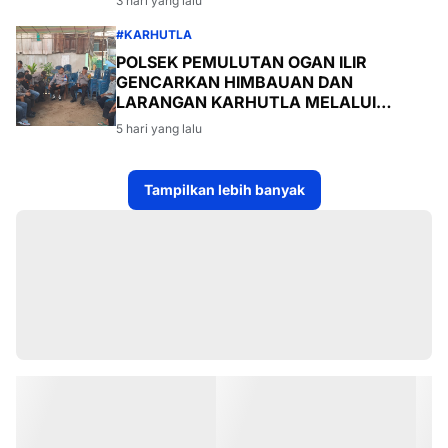
3 hari yang lalu
#KARHUTLA
POLSEK PEMULUTAN OGAN ILIR
GENCARKAN HIMBAUAN DAN
LARANGAN KARHUTLA MELALUI
PROGRAM TSKD (TOURING SAMBANG
5 hari yang lalu
KE DESA-DESA
Tampilkan lebih banyak