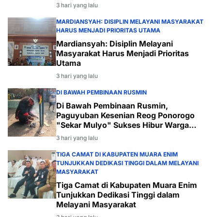
3 hari yang lalu
MARDIANSYAH: DISIPLIN MELAYANI MASYARAKAT
HARUS MENJADI PRIORITAS UTAMA
Mardiansyah: Disiplin Melayani
Masyarakat Harus Menjadi Prioritas
Utama
3 hari yang lalu
DI BAWAH PEMBINAAN RUSMIN
Di Bawah Pembinaan Rusmin,
Paguyuban Kesenian Reog Ponorogo
"Sekar Mulyo" Sukses Hibur Warga
Desa Payabakal
3 hari yang lalu
TIGA CAMAT DI KABUPATEN MUARA ENIM
TUNJUKKAN DEDIKASI TINGGI DALAM MELAYANI
MASYARAKAT
Tiga Camat di Kabupaten Muara Enim
Tunjukkan Dedikasi Tinggi dalam
Melayani Masyarakat