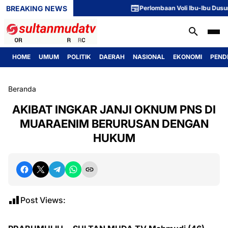
BREAKING NEWS
Perlombaan Voli Ibu-Ibu Dusun 1 
HOME
UMUM
POLITIK
DAERAH
NASIONAL
EKONOMI
PEND
Beranda
AKIBAT INGKAR JANJI OKNUM PNS DI
MUARAENIM BERURUSAN DENGAN
HUKUM
Post Views: