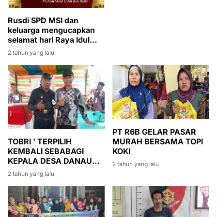
Rusdi SPD MSI dan
keluarga mengucapkan
selamat hari Raya Idul
Fitri 1 Syawal 1445
2 tahun yang lalu
Hijriyah tahun 2024
PT R6B GELAR PASAR
TOBRI ' TERPILIH
MURAH BERSAMA TOPI
KEMBALI SEBABAGI
KOKI
KEPALA DESA DANAU
2 tahun yang lalu
BARU
2 tahun yang lalu