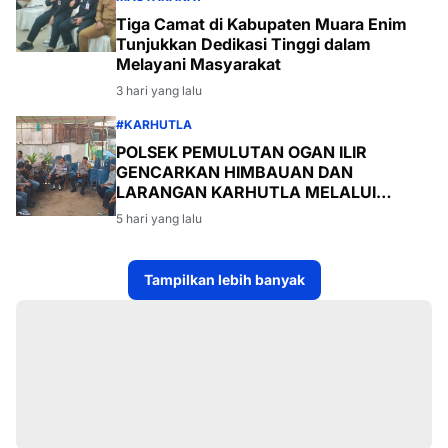
Tiga Camat di Kabupaten Muara Enim
Tunjukkan Dedikasi Tinggi dalam
Melayani Masyarakat
3 hari yang lalu
#KARHUTLA
POLSEK PEMULUTAN OGAN ILIR
GENCARKAN HIMBAUAN DAN
LARANGAN KARHUTLA MELALUI
PROGRAM TSKD (TOURING SAMBANG
5 hari yang lalu
KE DESA-DESA
Tampilkan lebih banyak