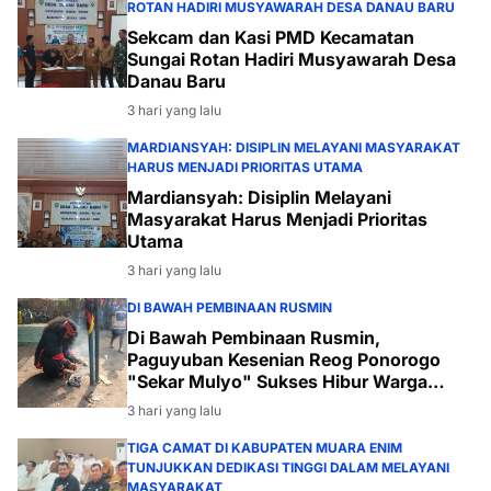
ROTAN HADIRI MUSYAWARAH DESA DANAU BARU
Sekcam dan Kasi PMD Kecamatan
Sungai Rotan Hadiri Musyawarah Desa
Danau Baru
3 hari yang lalu
MARDIANSYAH: DISIPLIN MELAYANI MASYARAKAT
HARUS MENJADI PRIORITAS UTAMA
Mardiansyah: Disiplin Melayani
Masyarakat Harus Menjadi Prioritas
Utama
3 hari yang lalu
DI BAWAH PEMBINAAN RUSMIN
Di Bawah Pembinaan Rusmin,
Paguyuban Kesenian Reog Ponorogo
"Sekar Mulyo" Sukses Hibur Warga
Desa Payabakal
3 hari yang lalu
TIGA CAMAT DI KABUPATEN MUARA ENIM
TUNJUKKAN DEDIKASI TINGGI DALAM MELAYANI
MASYARAKAT