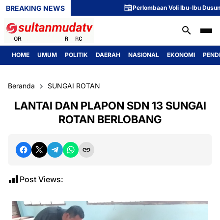
BREAKING NEWS
Perlombaan Voli Ibu-Ibu Dusun 1 Meriah
HOME
UMUM
POLITIK
DAERAH
NASIONAL
EKONOMI
PEND
Beranda
SUNGAI ROTAN
LANTAI DAN PLAPON SDN 13 SUNGAI
ROTAN BERLOBANG
Post Views: