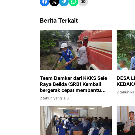
Berita Terkait
Team Damkar dari KKKS Sele
DESA 
Raya Belida (SRB) Kembali
KEBAKA
bergerak cepat membantu
2 tahun ya
memadamkan api kebakaran
2 tahun yang lalu
lahan di Desa Alai