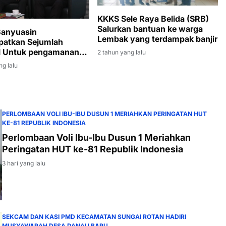
KKKS Sele Raya Belida (SRB)
Salurkan bantuan ke warga
Banyuasin
Lembak yang terdampak banjir
atkan Sejumlah
l Untuk pengamanan
2 tahun yang lalu
rilisasi Tempat
ng lalu
g Batubara
PERLOMBAAN VOLI IBU-IBU DUSUN 1 MERIAHKAN PERINGATAN HUT
KE-81 REPUBLIK INDONESIA
Perlombaan Voli Ibu-Ibu Dusun 1 Meriahkan
Peringatan HUT ke-81 Republik Indonesia
3 hari yang lalu
SEKCAM DAN KASI PMD KECAMATAN SUNGAI ROTAN HADIRI
MUSYAWARAH DESA DANAU BARU