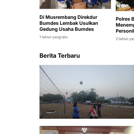
Di Musrembang Direkdur
Polres 
Bumdes Lembak Usulkan
Menemp
Gedung Usaha Bumdes
Personi
dan ste
1 tahun yang lalu
2 tahun ya
Tamban
Berita Terbaru