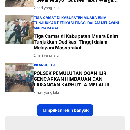
Desa Payabakal
2 hari yang lalu
TIGA CAMAT DI KABUPATEN MUARA ENIM
TUNJUKKAN DEDIKASI TINGGI DALAM MELAYANI
MASYARAKAT
Tiga Camat di Kabupaten Muara Enim
Tunjukkan Dedikasi Tinggi dalam
Melayani Masyarakat
2 hari yang lalu
#KARHUTLA
POLSEK PEMULUTAN OGAN ILIR
GENCARKAN HIMBAUAN DAN
LARANGAN KARHUTLA MELALUI
PROGRAM TSKD (TOURING SAMBANG
4 hari yang lalu
KE DESA-DESA
Tampilkan lebih banyak