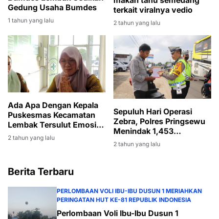
makan tahu semedang
Gedung Usaha Bumdes
terkait viralnya vedio
1 tahun yang lalu
2 tahun yang lalu
Ada Apa Dengan Kepala
Sepuluh Hari Operasi
Puskesmas Kecamatan
Zebra, Polres Pringsewu
Lembak Tersulut Emosi,
Menindak 1,453
Saat Dikonfirmasi
2 tahun yang lalu
Pelanggar Lalulintas
Wartawan Terkait
2 tahun yang lalu
Kegiatan Kegiatan rapat
lintas sektor
Berita Terbaru
PERLOMBAAN VOLI IBU-IBU DUSUN 1 MERIAHKAN
PERINGATAN HUT KE-81 REPUBLIK INDONESIA
Perlombaan Voli Ibu-Ibu Dusun 1