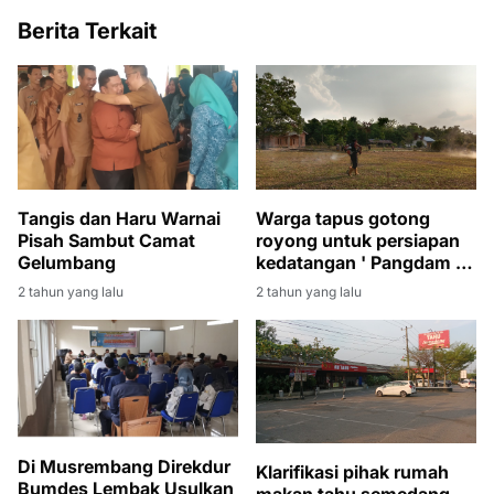
Berita Terkait
Tangis dan Haru Warnai
Warga tapus gotong
Pisah Sambut Camat
royong untuk persiapan
Gelumbang
kedatangan ' Pangdam II
Sriwijaya Mayjen TNI
2 tahun yang lalu
2 tahun yang lalu
Yanuar Adil.
Di Musrembang Direkdur
Klarifikasi pihak rumah
Bumdes Lembak Usulkan