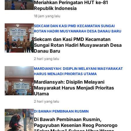
Meriahkan Peringatan HUT ke-81
Republik Indonesia
18 jam yang lalu
SEKCAM DAN KASI PMD KECAMATAN SUNGAI
ROTAN HADIRI MUSYAWARAH DESA DANAU BARU
Sekcam dan Kasi PMD Kecamatan
Sungai Rotan Hadiri Musyawarah Desa
Danau Baru
2 hari yang lalu
MARDIANSYAH: DISIPLIN MELAYANI MASYARAKAT
HARUS MENJADI PRIORITAS UTAMA
Mardiansyah: Disiplin Melayani
Masyarakat Harus Menjadi Prioritas
Utama
2 hari yang lalu
DI BAWAH PEMBINAAN RUSMIN
Di Bawah Pembinaan Rusmin,
Paguyuban Kesenian Reog Ponorogo
"Sekar Mulyo" Sukses Hibur Warga