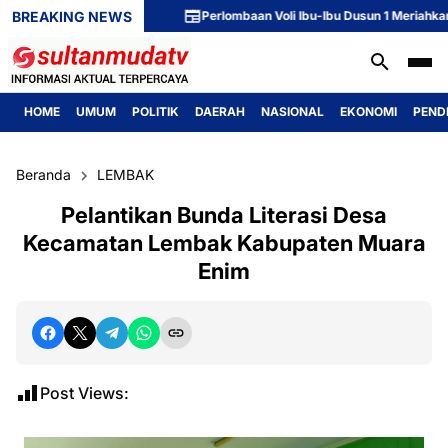
BREAKING NEWS
Perlombaan Voli Ibu-Ibu Dusun 1 Meriahkan Perin
HOME
UMUM
POLITIK
DAERAH
NASIONAL
EKONOMI
PEND
Beranda
LEMBAK
Pelantikan Bunda Literasi Desa
Kecamatan Lembak Kabupaten Muara
Enim
Post Views: