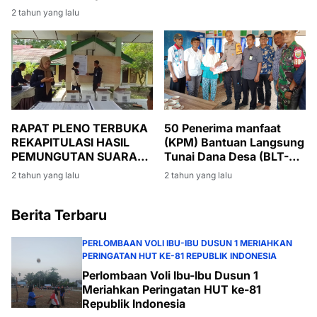
Fitri 1 Syawal 1445
2 tahun yang lalu
Hijriyah tahun 2024
RAPAT PLENO TERBUKA
50 Penerima manfaat
REKAPITULASI HASIL
(KPM) Bantuan Langsung
PEMUNGUTAN SUARA
Tunai Dana Desa (BLT-
PEMILU 2024 DI
DD)' Tanding Marga
2 tahun yang lalu
2 tahun yang lalu
KECAMATAN SUNGAI
ROTAN
Berita Terbaru
PERLOMBAAN VOLI IBU-IBU DUSUN 1 MERIAHKAN
PERINGATAN HUT KE-81 REPUBLIK INDONESIA
Perlombaan Voli Ibu-Ibu Dusun 1
Meriahkan Peringatan HUT ke-81
Republik Indonesia