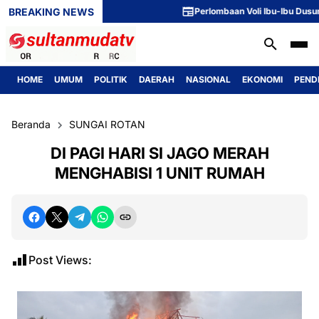
BREAKING NEWS
Perlombaan Voli Ibu-Ibu Dusun 1 M
HOME
UMUM
POLITIK
DAERAH
NASIONAL
EKONOMI
PEND
Beranda
SUNGAI ROTAN
DI PAGI HARI SI JAGO MERAH
MENGHABISI 1 UNIT RUMAH
Post Views: