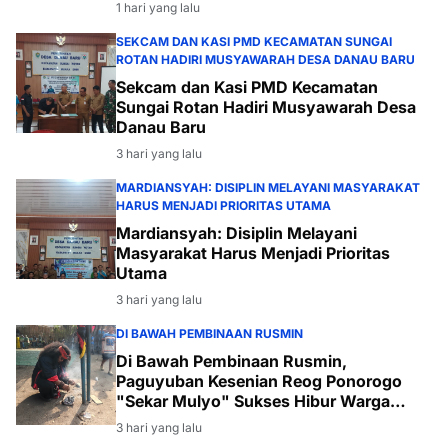
1 hari yang lalu
SEKCAM DAN KASI PMD KECAMATAN SUNGAI
ROTAN HADIRI MUSYAWARAH DESA DANAU BARU
Sekcam dan Kasi PMD Kecamatan
Sungai Rotan Hadiri Musyawarah Desa
Danau Baru
3 hari yang lalu
MARDIANSYAH: DISIPLIN MELAYANI MASYARAKAT
HARUS MENJADI PRIORITAS UTAMA
Mardiansyah: Disiplin Melayani
Masyarakat Harus Menjadi Prioritas
Utama
3 hari yang lalu
DI BAWAH PEMBINAAN RUSMIN
Di Bawah Pembinaan Rusmin,
Paguyuban Kesenian Reog Ponorogo
"Sekar Mulyo" Sukses Hibur Warga
Desa Payabakal
3 hari yang lalu