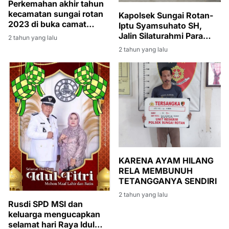
Perkemahan akhir tahun
kecamatan sungai rotan
Kapolsek Sungai Rotan-
2023 di buka camat
Iptu Syamsuhato SH,
sungai rotan
Jalin Silaturahmi Para
2 tahun yang lalu
Calon Kepala Desa' Suka
2 tahun yang lalu
Jadi
KARENA AYAM HILANG
RELA MEMBUNUH
TETANGGANYA SENDIRI
2 tahun yang lalu
Rusdi SPD MSI dan
keluarga mengucapkan
selamat hari Raya Idul