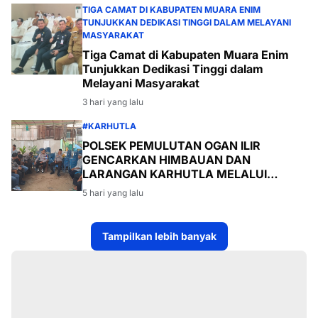
TIGA CAMAT DI KABUPATEN MUARA ENIM
TUNJUKKAN DEDIKASI TINGGI DALAM MELAYANI
MASYARAKAT
Tiga Camat di Kabupaten Muara Enim
Tunjukkan Dedikasi Tinggi dalam
Melayani Masyarakat
3 hari yang lalu
#KARHUTLA
POLSEK PEMULUTAN OGAN ILIR
GENCARKAN HIMBAUAN DAN
LARANGAN KARHUTLA MELALUI
PROGRAM TSKD (TOURING SAMBANG
5 hari yang lalu
KE DESA-DESA
Tampilkan lebih banyak