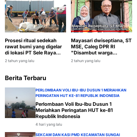
Prosesi ritual sedekah
Mayasari dwiseptiana, ST
rawat bumi yang digelar
MSE, Caleg DPR RI
di lokasi PT Sele Raya
"Disambut warga
Belida (SRB), lokasi
Lembak Penuh gembira
2 tahun yang lalu
2 tahun yang lalu
sumus SAS-1 ( Desa
Tapus dan Desa melilian)
Berita Terbaru
PERLOMBAAN VOLI IBU-IBU DUSUN 1 MERIAHKAN
PERINGATAN HUT KE-81 REPUBLIK INDONESIA
Perlombaan Voli Ibu-Ibu Dusun 1
Meriahkan Peringatan HUT ke-81
Republik Indonesia
4 hari yang lalu
SEKCAM DAN KASI PMD KECAMATAN SUNGAI