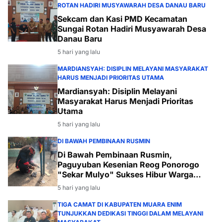
ROTAN HADIRI MUSYAWARAH DESA DANAU BARU
Sekcam dan Kasi PMD Kecamatan
Sungai Rotan Hadiri Musyawarah Desa
Danau Baru
5 hari yang lalu
MARDIANSYAH: DISIPLIN MELAYANI MASYARAKAT
HARUS MENJADI PRIORITAS UTAMA
Mardiansyah: Disiplin Melayani
Masyarakat Harus Menjadi Prioritas
Utama
5 hari yang lalu
DI BAWAH PEMBINAAN RUSMIN
Di Bawah Pembinaan Rusmin,
Paguyuban Kesenian Reog Ponorogo
"Sekar Mulyo" Sukses Hibur Warga
Desa Payabakal
5 hari yang lalu
TIGA CAMAT DI KABUPATEN MUARA ENIM
TUNJUKKAN DEDIKASI TINGGI DALAM MELAYANI