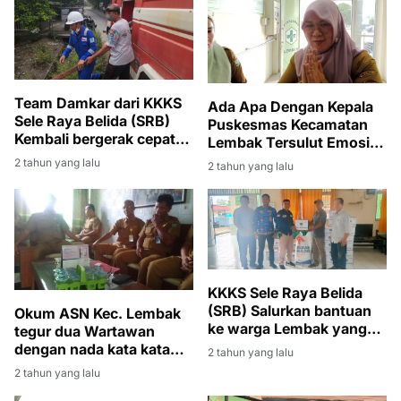
Team Damkar dari KKKS
Ada Apa Dengan Kepala
Sele Raya Belida (SRB)
Puskesmas Kecamatan
Kembali bergerak cepat
Lembak Tersulut Emosi,
membantu memadamkan
Saat Dikonfirmasi
2 tahun yang lalu
2 tahun yang lalu
api kebakaran lahan di
Wartawan Terkait
Desa Alai
Kegiatan Kegiatan rapat
lintas sektor
KKKS Sele Raya Belida
(SRB) Salurkan bantuan
Okum ASN Kec. Lembak
ke warga Lembak yang
tegur dua Wartawan
terdampak banjir
dengan nada kata kata
2 tahun yang lalu
tidak sopan
2 tahun yang lalu