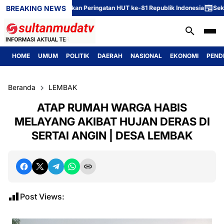
BREAKING NEWS
 Dusun 1 Meriahkan Peringatan HUT ke-81 Republik Indonesia
Sekcam dan K
HOME
UMUM
POLITIK
DAERAH
NASIONAL
EKONOMI
PEND
Beranda
LEMBAK
ATAP RUMAH WARGA HABIS
MELAYANG AKIBAT HUJAN DERAS DI
SERTAI ANGIN | DESA LEMBAK
Post Views: