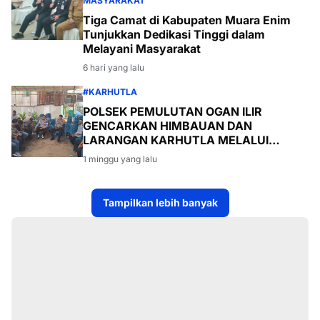
MASYARAKAT
Tiga Camat di Kabupaten Muara Enim
Tunjukkan Dedikasi Tinggi dalam
Melayani Masyarakat
6 hari yang lalu
#KARHUTLA
POLSEK PEMULUTAN OGAN ILIR
GENCARKAN HIMBAUAN DAN
LARANGAN KARHUTLA MELALUI
PROGRAM TSKD (TOURING SAMBANG
1 minggu yang lalu
KE DESA-DESA
Tampilkan lebih banyak