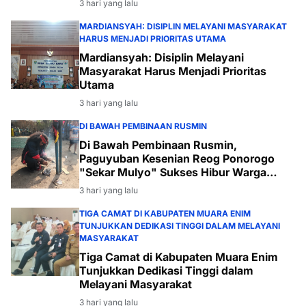
3 hari yang lalu
MARDIANSYAH: DISIPLIN MELAYANI MASYARAKAT
HARUS MENJADI PRIORITAS UTAMA
Mardiansyah: Disiplin Melayani
Masyarakat Harus Menjadi Prioritas
Utama
3 hari yang lalu
DI BAWAH PEMBINAAN RUSMIN
Di Bawah Pembinaan Rusmin,
Paguyuban Kesenian Reog Ponorogo
"Sekar Mulyo" Sukses Hibur Warga
Desa Payabakal
3 hari yang lalu
TIGA CAMAT DI KABUPATEN MUARA ENIM
TUNJUKKAN DEDIKASI TINGGI DALAM MELAYANI
MASYARAKAT
Tiga Camat di Kabupaten Muara Enim
Tunjukkan Dedikasi Tinggi dalam
Melayani Masyarakat
3 hari yang lalu