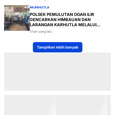
#KARHUTLA
POLSEK PEMULUTAN OGAN ILIR
GENCARKAN HIMBAUAN DAN
LARANGAN KARHUTLA MELALUI
PROGRAM TSKD (TOURING SAMBANG
5 hari yang lalu
KE DESA-DESA
Tampilkan lebih banyak