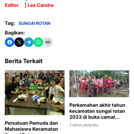
Editor | Lea Candra
Tag:
SUNGAI ROTAN
Bagikan:
Berita Terkait
Perkemahan akhir tahun
kecamatan sungai rotan
2023 di buka camat
Persatuan Pemuda dan
sungai rotan
2 tahun yang lalu
Mahasiswa Kecamatan