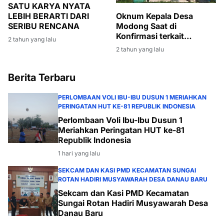
SATU KARYA NYATA
LEBIH BERARTI DARI
Oknum Kepala Desa
SERIBU RENCANA
Modong Saat di
Konfirmasi terkait
2 tahun yang lalu
pengaspalan di
2 tahun yang lalu
wilayahnya diduga tidak
mengetahui
kontraktornya
Berita Terbaru
PERLOMBAAN VOLI IBU-IBU DUSUN 1 MERIAHKAN
PERINGATAN HUT KE-81 REPUBLIK INDONESIA
Perlombaan Voli Ibu-Ibu Dusun 1
Meriahkan Peringatan HUT ke-81
Republik Indonesia
1 hari yang lalu
SEKCAM DAN KASI PMD KECAMATAN SUNGAI
ROTAN HADIRI MUSYAWARAH DESA DANAU BARU
Sekcam dan Kasi PMD Kecamatan
Sungai Rotan Hadiri Musyawarah Desa
Danau Baru