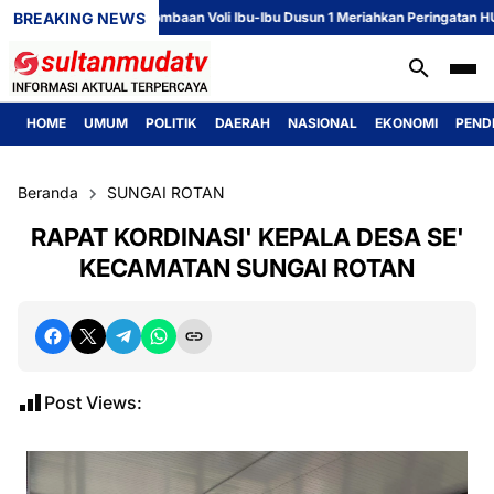
BREAKING NEWS
Perlombaan Voli Ibu-Ibu Dusun 1 Meriahkan Peringatan HUT ke-8
HOME
UMUM
POLITIK
DAERAH
NASIONAL
EKONOMI
PEND
Beranda
SUNGAI ROTAN
RAPAT KORDINASI' KEPALA DESA SE'
KECAMATAN SUNGAI ROTAN
Post Views: