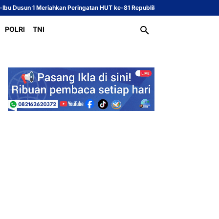
eriahkan Peringatan HUT ke-81 Republik Indonesia
Sekcam dan Kasi PMD K
POLRI
TNI