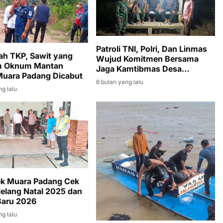
Patroli TNI, Polri, Dan Linmas
lah TKP, Sawit yang
Wujud Komitmen Bersama
m Oknum Mantan
Jaga Kamtibmas Desa
uara Padang Dicabut
Bintaran
6 bulan yang lalu
ng lalu
ek Muara Padang Cek
Jelang Natal 2025 dan
Baru 2026
ng lalu