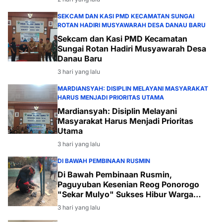
SEKCAM DAN KASI PMD KECAMATAN SUNGAI
ROTAN HADIRI MUSYAWARAH DESA DANAU BARU
Sekcam dan Kasi PMD Kecamatan
Sungai Rotan Hadiri Musyawarah Desa
Danau Baru
3 hari yang lalu
MARDIANSYAH: DISIPLIN MELAYANI MASYARAKAT
HARUS MENJADI PRIORITAS UTAMA
Mardiansyah: Disiplin Melayani
Masyarakat Harus Menjadi Prioritas
Utama
3 hari yang lalu
DI BAWAH PEMBINAAN RUSMIN
Di Bawah Pembinaan Rusmin,
Paguyuban Kesenian Reog Ponorogo
"Sekar Mulyo" Sukses Hibur Warga
Desa Payabakal
3 hari yang lalu