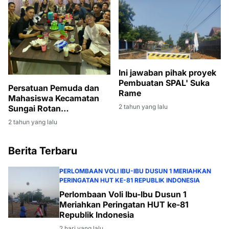
Ini jawaban pihak proyek
Pembuatan SPAL' Suka
Persatuan Pemuda dan
Rame
Mahasiswa Kecamatan
2 tahun yang lalu
Sungai Rotan
mengadakan Berbuka
2 tahun yang lalu
Bersama di Kedai MM
Desa Sukarami
Berita Terbaru
PERLOMBAAN VOLI IBU-IBU DUSUN 1 MERIAHKAN
PERINGATAN HUT KE-81 REPUBLIK INDONESIA
Perlombaan Voli Ibu-Ibu Dusun 1
Meriahkan Peringatan HUT ke-81
Republik Indonesia
2 hari yang lalu