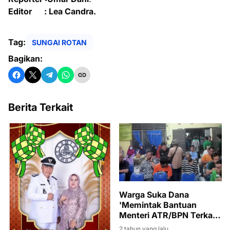
Editor : Lea Candra.
Tag:
SUNGAI ROTAN
Bagikan:
Berita Terkait
Warga Suka Dana
'Memintak Bantuan
Menteri ATR/BPN Terkait
Masalah Tanah Desa
2 tahun yang lalu