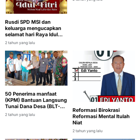
Rusdi SPD MSI dan
keluarga mengucapkan
selamat hari Raya Idul
Fitri 1 Syawal 1445
2 tahun yang lalu
Hijriyah tahun 2024
50 Penerima manfaat
(KPM) Bantuan Langsung
Tunai Dana Desa (BLT-
Reformasi Birokrasi
DD)' Tanding Marga
2 tahun yang lalu
Reformasi Mental Itulah
Niat
2 tahun yang lalu