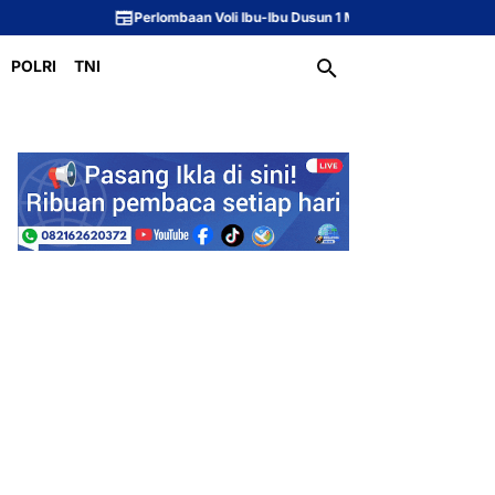
Perlombaan Voli Ibu-Ibu Dusun 1 Meriahkan Peringatan HUT ke-81 Republi
POLRI
TNI