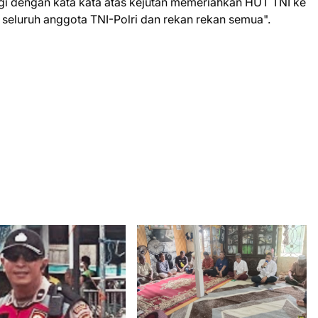
agi dengan kata kata atas kejutan memeriahkan HUT TNI ke
a, seluruh anggota TNI-Polri dan rekan rekan semua".