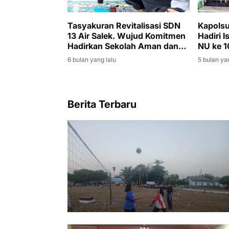
Tasyakuran Revitalisasi SDN
Kapolsu
13 Air Salek. Wujud Komitmen
Hadiri 
Hadirkan Sekolah Aman dan
NU ke 1
Layak
Kegiata
6 bulan yang lalu
5 bulan ya
Aman d
Berita Terbaru