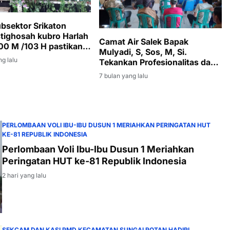
bsektor Srikaton
Istighosah kubro Harlah
Camat Air Salek Bapak
00 M /103 H pastikan
Mulyadi, S, Sos, M, Si.
n Keagamaan Berjalan
ng lalu
Tekankan Profesionalitas dan
an Kondusif
Transparansi Pemerintah Desa
7 bulan yang lalu
PERLOMBAAN VOLI IBU-IBU DUSUN 1 MERIAHKAN PERINGATAN HUT
KE-81 REPUBLIK INDONESIA
Perlombaan Voli Ibu-Ibu Dusun 1 Meriahkan
Peringatan HUT ke-81 Republik Indonesia
2 hari yang lalu
SEKCAM DAN KASI PMD KECAMATAN SUNGAI ROTAN HADIRI