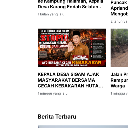
ke Kampung Halaman, Kepala
Puncak 
Desa Karang Endah Selatan
Apriand
Sampaikan Apresiasi
Mengoba
1 bulan yang lalu
2 tahun ya
KEPALA DESA SIGAM AJAK
Jalan P
MASYARAKAT BERSAMA
Rampun
CEGAH KEBAKARAN HUTAN,
Warga
KEBUN, DAN LAHAN
1 minggu yang lalu
1 minggu y
Berita Terbaru