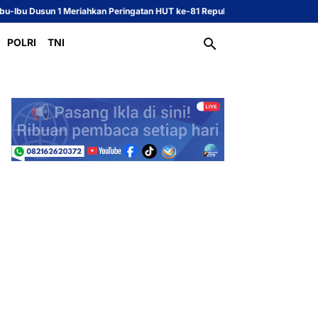
eriahkan Peringatan HUT ke-81 Republik Indonesia
Sekcam dan Kasi PMD K
POLRI
TNI