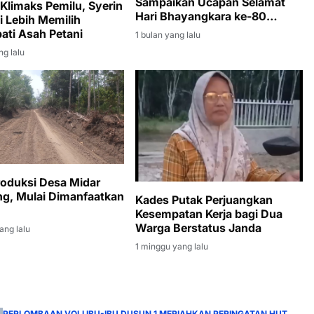
Sampaikan Ucapan Selamat
Klimaks Pemilu, Syerin
Hari Bhayangkara ke-80
i Lebih Memilih
kepada Jajaran Polsek
ti Asah Petani
1 bulan yang lalu
Gelumbang
ng lalu
roduksi Desa Midar
g, Mulai Dimanfaatkan
Kades Putak Perjuangkan
Kesempatan Kerja bagi Dua
Warga Berstatus Janda
ang lalu
1 minggu yang lalu
PERLOMBAAN VOLI IBU-IBU DUSUN 1 MERIAHKAN PERINGATAN HUT